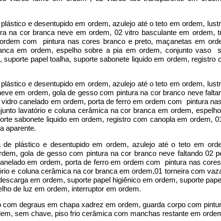
plástico e desentupido em ordem, azulejo até o teto em ordem, lus
ra na cor branca neve em ordem, 02 vitro basculante em ordem, 
 ordem com pintura nas cores branco e preto, maçanetas em ord
ranca em ordem, espelho sobre a pia em ordem, conjunto vaso sa
 suporte papel toalha, suporte sabonete liquido em ordem, registr
plástico e desentupido em ordem, azulejo até o teto em ordem, lus
eve em ordem, gola de gesso com pintura na cor branco neve falta
 vidro canelado em ordem, porta de ferro em ordem com pintura nas
nto lavatório e coluna cerâmica na cor branca em ordem, espelho
porte sabonete liquido em ordem, registro com canopla em ordem, 0
a aparente.
 de plástico e desentupido em ordem, azulejo até o teto em or
dem, gola de gesso com pintura na cor branco neve faltando 02 pe
anelado em ordem, porta de ferro em ordem com pintura nas cores 
rio e coluna cerâmica na cor branca em ordem,01 torneira com vaz
descarga em ordem, suporte papel higiênico em ordem, suporte papel
lho de luz em ordem, interruptor em ordem.
erro com degraus em chapa xadrez em ordem, guarda corpo com pintu
ordem, sem chave, piso frio cerâmica com manchas restante em orde