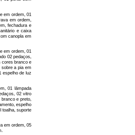
tre em ordem, 01
trava em ordem,
em, fechadura e
nitário e caixa
o com canopla em
tre em ordem, 01
ndo 02 pedaços,
 cores branco e
 sobre a pia em
1 espelho de luz
dem, 01 lâmpada
daços, 02 vitro
branco e preto,
amento, espelho
 toalha, suporte
ra em ordem, 05
m.