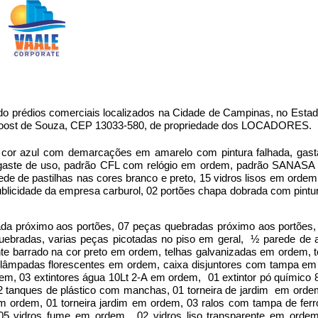
zado prédios comerciais localizados na Cidade de Campinas, no Esta
 Proost de Souza, CEP 13033-580, de propriedade dos LOCADORES.
cor azul com demarcações em amarelo com pintura falhada, gast
esgaste de uso, padrão CFL com relógio em ordem, padrão SANASA
de de pastilhas nas cores branco e preto, 15 vidros lisos em ordem,
ublicidade da empresa carburol, 02 portões chapa dobrada com pintu
ada próximo aos portões, 07 peças quebradas próximo aos portões,
ebradas, varias peças picotadas no piso em geral, ½ parede de a
 barrado na cor preto em ordem, telhas galvanizadas em ordem, te
6 lâmpadas florescentes em ordem, caixa disjuntores com tampa e
em, 03 extintores água 10Lt 2-A em ordem, 01 extintor pó químico
2 tanques de plástico com manchas, 01 torneira de jardim em ordem
em ordem, 01 torneira jardim em ordem, 03 ralos com tampa de fer
05 vidros fume em ordem , 02 vidros liso transparente em orde