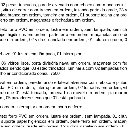
m 02 peças trincadas, parede alvenaria com reboco com manchas infilt
, vitro de correr com travas em ordem, faltando parte da grade, 28 
âmica branca em ordem, torneira em ordem, 01 suporte toalha em or
ferro em ordem, maçanetas e fechadura em ordem.
, teto forro PVC em ordem, lustre em ordem, sem lâmpada, sem chu
apel higiênicos em ordem, parte ferro em ordem, maçanetas em ord
de em ordem, 02 vidros canelado em ordem, 01 ralo em ordem, 01 
have, 01 lustre com lâmpada, 01 interruptor.
al, 06 vidros lisos, porta divisória naval em ordem, maçaneta com fe
ados sendo que 03 estão trincados, luminária com 02 lâmpadas flor
ho ar condicionado cônsul 7500.
aval em ordem, parede fundo e lateral alvenaria com reboco e pintu
ada LED em ordem, interruptor em ordem, 02 tomadas em ordem, vit
o que 01 está trincado, torneira bica móvel em ordem, pia mármo
em, 05 puxadores sendo que 01 está quebrado.
 ordem, interruptor em ordem, porta de ferro.
, teto forro PVC em ordem, lustre em ordem, sem lâmpada, 01 chu
, suporte papel higiênicos em ordem, parte ferro em ordem, maça
ava em ordem, grade em ordem, 02 vidros canelado em ordem, 01