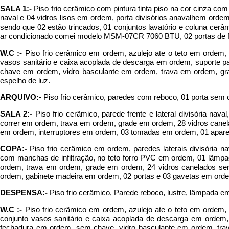
SALA 1:-
Piso frio cerâmico com pintura tinta piso na cor cinza co
naval e 04 vidros lisos em ordem, porta divisórios anavalhem ordem
sendo que 02 estão trincados, 01 conjuntos lavatório e coluna cer
ar condicionado comei modelo MSM-07CR 7060 BTU, 02 portas de 
W.C :-
Piso frio cerâmico em ordem, azulejo ate o teto em ordem
vasos sanitário e caixa acoplada de descarga em ordem, suporte p
chave em ordem, vidro basculante em ordem, trava em ordem, gra
espelho de luz.
ARQUIVO:-
Piso frio cerâmico, paredes com reboco, 01 porta sem c
SALA 2:-
Piso frio cerâmico, parede frente e lateral divisória nav
correr em ordem, trava em ordem, grade em ordem, 28 vidros canel
em ordem, interruptores em ordem, 03 tomadas em ordem, 01 aparel
COPA:-
Piso frio cerâmico em ordem, paredes laterais divisória n
com manchas de infiltração, no teto forro PVC em ordem, 01 lâmp
ordem, trava em ordem, grade em ordem, 24 vidros canelados send
ordem, gabinete madeira em ordem, 02 portas e 03 gavetas em ord
DESPENSA:-
Piso frio cerâmico, Parede reboco, lustre, lâmpada em
W.C :-
Piso frio cerâmico em ordem, azulejo ate o teto em ordem
conjunto vasos sanitário e caixa acoplada de descarga em ordem
fechadura em ordem, sem chave, vidro basculante em ordem, tr