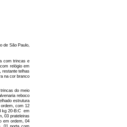
do de São Paulo,
a com trincas e
 com relógio em
 restante telhas
ra na cor branco
 trincas do meio
lvenaria reboco
lhado estrutura
m ordem, com 12
 8 kg 20-B:C em
, 03 prateleiras
ro em ordem, 04
m, 01 porta com