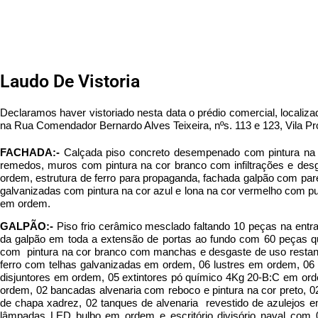
Laudo De Vistoria
Declaramos haver vistoriado nesta data o prédio comercial, locali
na Rua Comendador Bernardo Alves Teixeira, nºs. 113 e 123, Vila
FACHADA:-
Calçada piso concreto desempenado com pintura na 
remedos, muros com pintura na cor branco com infiltrações e d
ordem, estrutura de ferro para propaganda, fachada galpão com pare
galvanizadas com pintura na cor azul e lona na cor vermelho com p
em ordem.
GALPÃO:-
Piso frio cerâmico mesclado faltando 10 peças na entr
da galpão em toda a extensão de portas ao fundo com 60 peças qu
com pintura na cor branco com manchas e desgaste de uso restante
ferro com telhas galvanizadas em ordem, 06 lustres em ordem, 0
disjuntores em ordem, 05 extintores pó químico 4Kg 20-B:C em ord
ordem, 02 bancadas alvenaria com reboco e pintura na cor preto, 0
de chapa xadrez, 02 tanques de alvenaria revestido de azulejos 
lâmpadas LED bulbo em ordem e escritório divisório naval com 