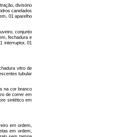
ração, divisório
vidros canelados
dem, 01 aparelho
veiro, conjunto
em, fechadura e
interruptor, 01
chadura vitro de
escentes tubular
ra na cor branco
ro de correr em
re sintético em
veiro em ordem,
netas em ordem,
 ralo sem tampa