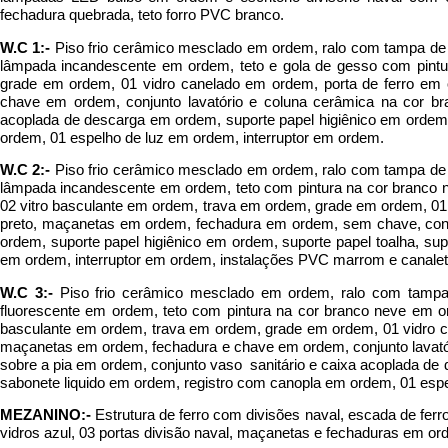
fechadura quebrada, teto forro PVC branco.
W.C 1:-
Piso frio cerâmico mesclado em ordem, ralo com tampa de 
lâmpada incandescente em ordem, teto e gola de gesso com pintu
grade em ordem, 01 vidro canelado em ordem, porta de ferro em
chave em ordem, conjunto lavatório e coluna cerâmica na cor b
acoplada de descarga em ordem, suporte papel higiênico em ordem,
ordem, 01 espelho de luz em ordem, interruptor em ordem.
W.C 2:-
Piso frio cerâmico mesclado em ordem, ralo com tampa de 
lâmpada incandescente em ordem, teto com pintura na cor branco n
02 vitro basculante em ordem, trava em ordem, grade em ordem, 01
preto, maçanetas em ordem, fechadura em ordem, sem chave, conju
ordem, suporte papel higiênico em ordem, suporte papel toalha, su
em ordem, interruptor em ordem, instalações PVC marrom e canalet
W.C 3:-
Piso frio cerâmico mesclado em ordem, ralo com tampa
fluorescente em ordem, teto com pintura na cor branco neve em or
basculante em ordem, trava em ordem, grade em ordem, 01 vidro c
maçanetas em ordem, fechadura e chave em ordem, conjunto lavató
sobre a pia em ordem, conjunto vaso sanitário e caixa acoplada de 
sabonete liquido em ordem, registro com canopla em ordem, 01 espe
MEZANINO:-
Estrutura de ferro com divisões naval, escada de f
vidros azul, 03 portas divisão naval, maçanetas e fechaduras em 