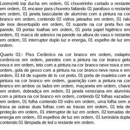
Lorenzetti top ducha em ordem, 01 chuveirinho cortado o restante
em ordem, 01 encaixe para chuveiro faltando 01 parafuso o restante
em ordem, 01 janela basculante de alumínio com a pintura na cor
branco em ordem, contendo 02 vidros jateados em ordem, 01 ralo
de inox desentupido em ordem, 01 suporte na cor preta fixo na
parede, 03 portas toalhas em ordem, 01 porta papel higiênico em
ordem, 01 marca de adesivo na parede na altura do vaso o restante
em ordem, 01 interruptor duplo luz e energia, 01 espelho de luz em
ordem.
Quarto 01:- Piso Cerâmico na cor branco em ordem, rodapés
cerâmicos em ordem, paredes com a pintura na cor branco gelo
nova e em ordem, teto com a pintura na cor branco neve nova e em
ordem, gola de gesso com a pintura na cor branco neve nova e em
ordem, 01 kit de suporte de tv cor preto, 01 porta de madeira com a
pintura na cor branco em ordem, guarnição com a pintura na cor
branco em ambos os lados em ordem, maçaneta em ordem, chave
em ordem, dobradiça em ordem, 01 janela veneziana em alumínio
com a pintura na cor branco em ordem, contendo 02 folhas vazadas
em ordem, 01 folha contendo 03 vidro em ordem, uma folha sem a
trava as outras duas folhas com as travas em ordem, 01 tela de
proteção em ordem, 01 interruptor de luz em ordem, 02 tomadas de
energia em ordem, 03 espelhos de luz em ordem, 01 luminária dupla
contendo 01 lâmpada de led o restante em ordem.