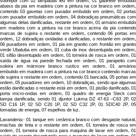
sobrepor com 02 lâmpadas led em ordem, 01 gabinete embutido
abaixo da pia em madeira com a pintura na cor branco em ordem,
contendo 03 gavetas com puxador embutido em ordem, 02 portas
com puxador embutido em ordem, 04 dobradiças pneumáticas com
algumas delas danificadas, restante em ordem, 01 armário embutido
em madeira com a pintura na cor branco acima da pia contendo
marcas de sujeira o restante em ordem, contendo 06 portas em
ordem, 12 dobradiças oxidadas e danficadas, o restante em ordem,
06 puxadores em ordem, 01 pia em granito com frontão em granito
verde Ubatuba em ordem, 01 cuba de inox desentupida em ordem,
01 sifão desentupido em ordem, 01 torneira de rosca em ordem, 01
saída de água na parede fechada em ordem, 01 parapeito com
soleira em mármore branco rustico em ordem, 01 armários
embutido em madeira com a pintura na cor branco contendo marcas
de sujeira o restante em ordem, contendo 01 bancada, 05 portas em
ordem, 05 puxadores em ordem, 10 dobradiças, sendo que algumas
estão danificadas o restante está em ordem, 01 pistão danificado, 01
porta micro-ondas em ordem, 01 quadro de energia Steck com
tampa danificada, sendo 01 djuntor Lukma DZ 47-63 –C63 2P, 02
SD C16 1P, 02 SD C20 1P, 02 SD C32 2P, 01 SDC40 2P, 05
tomadas de energia, 07 espelhos de luz.
Lavanderia:- 01 tanque em cerâmica branco com desgaste natural,
machas de tinta e o restante em ordem, 01 torneira de rosca em
ordem, 01 torneira de rosca para maquina de lavar em ordem, 01
saída de esgoto desentupida para a maquina de lavar em ordem, 01