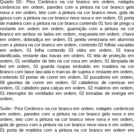
Quarto 02:- Piso Cerâmico na cor branco em ordem, rodapés
cerâmicos em ordem, paredes com a pintura na cor branco gelo
nova e em ordem, teto com a pintura na cor branco neve, gola de
gesso com a pintura na cor branco neve nova e em ordem, 01 porta
de madeira com a pintura na cor branco contendo 01 furo de prego o
restante em ordem em ordem, guarnição com a pintura na cor
branco em ambos os lados em ordem, maçaneta em ordem, chave
em ordem, dobradiça em ordem, 01 janela veneziana em alumínio
com a pintura na cor branco em ordem, contendo 02 folhas vazadas
em ordem, 01 folha contendo 03 vidro em ordem, 01 trava
danificada, restante das travas em ordem, 01 tela de proteção em
ordem, 01 ventilador de teto na cor rosa em ordem, 01 lâmpada de
led em ordem, 01 guarda roupas embutido em madeira na cor
branco com base lascada e marcas de sujeira o restante em ordem,
contendo 02 portas de correr em ordem, 02 puxadores em ordem,
06 gavetas de correr em ordem, 02 cabideiros de camisas em
ordem, 01 cabideiro para calças em ordem, 02 maleiros em ordem,
01 interruptor do ventilador em ordem, 02 tomadas de energia em
ordem.
Suíte:- Piso Cerâmico na cor branco em ordem, rodapés cerâmicos
em ordem, paredes com a pintura na cor branco gelo nova e em
ordem, teto com a pintura na cor branco neve nova e em ordem,
gola de gesso com a pintura na cor branco neve nova e em ordem,
01 porta de madeira com a pintura na cor branco em ordem em