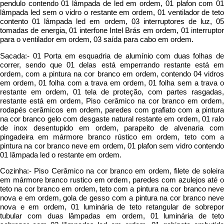
pendulo contendo 01 lâmpada de led em ordem, 01 plafon com 01
lâmpada led sem o vidro o restante em ordem, 01 ventilador de teto
contento 01 lâmpada led em ordem, 03 interruptores de luz, 05
tomadas de energia, 01 interfone Intel Brás em ordem, 01 interruptor
para o ventilador em ordem, 03 saída para cabo em ordem.
Sacada:- 01 Porta em esquadria de alumínio com duas folhas de
correr, sendo que 01 delas está emperrando restante está em
ordem, com a pintura na cor branco em ordem, contendo 04 vidros
em ordem, 01 folha com a trava em ordem, 01 folha sem a trava o
restante em ordem, 01 tela de proteção, com partes rasgadas,
restante está em ordem, Piso cerâmico na cor branco em ordem,
rodapés cerâmicos em ordem, paredes com grafiato com a pintura
na cor branco gelo com desgaste natural restante em ordem, 01 ralo
de inox desentupido em ordem, parapeito de alvenaria com
pingadeira em mármore branco rústico em ordem, teto com a
pintura na cor branco neve em ordem, 01 plafon sem vidro contendo
01 lâmpada led o restante em ordem.
Cozinha:- Piso Cerâmico na cor branco em ordem, filete de soleira
em mármore branco rustico em ordem, paredes com azulejos até o
teto na cor branco em ordem, teto com a pintura na cor branco neve
nova e em ordem, gola de gesso com a pintura na cor branco neve
nova e em ordem, 01 luminária de teto retangular de sobrepor
tubular com duas lâmpadas em ordem, 01 luminária de teto