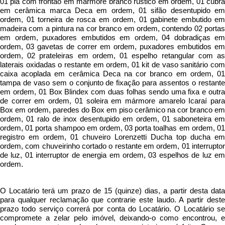
01 pia com frontão em mármore branco rustico em ordem, 01 cubra
em cerâmica marca Deca em ordem, 01 sifão desentupido em
ordem, 01 torneira de rosca em ordem, 01 gabinete embutido em
madeira com a pintura na cor branco em ordem, contendo 02 portas
em ordem, puxadores embutidos em ordem, 04 dobradiças em
ordem, 03 gavetas de correr em ordem, puxadores embutidos em
ordem, 02 prateleiras em ordem, 01 espelho retangular com as
laterais oxidadas o restante em ordem, 01 kit de vaso sanitário com
caixa acoplada em cerâmica Deca na cor branco em ordem, 01
tampa de vaso sem o conjunto de fixação para assentos o restante
em ordem, 01 Box Blindex com duas folhas sendo uma fixa e outra
de correr em ordem, 01 soleira em mármore amarelo Icaraí para
Box em ordem, paredes do Box em piso cerâmico na cor branco em
ordem, 01 ralo de inox desentupido em ordem, 01 saboneteira em
ordem, 01 porta shampoo em ordem, 03 porta toalhas em ordem, 01
registro em ordem, 01 chuveiro Lorenzetti Ducha top ducha em
ordem, com chuveirinho cortado o restante em ordem, 01 interruptor
de luz, 01 interruptor de energia em ordem, 03 espelhos de luz em
ordem.
O Locatário terá um prazo de 15 (quinze) dias, a partir desta data
para qualquer reclamação que contrarie este laudo. A partir deste
prazo todo serviço correrá por conta do Locatário. O Locatário se
compromete a zelar pelo imóvel, deixando-o como encontrou, e