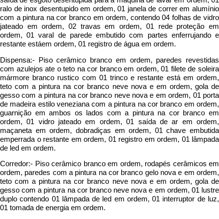
ralo de inox desentupido em ordem, 01 janela de correr em alumínio
com a pintura na cor branco em ordem, contendo 04 folhas de vidro
jateado em ordem, 02 travas em ordem, 01 rede proteção em
ordem, 01 varal de parede embutido com partes enferrujando e
restante estáem ordem, 01 registro de água em ordem.
Dispensa:- Piso cerâmico branco em ordem, paredes revestidas
com azulejos ate o teto na cor branco em ordem, 01 filete de soleira
mármore branco rustico com 01 trinco e restante está em ordem,
teto com a pintura na cor branco neve nova e em ordem, gola de
gesso com a pintura na cor branco neve nova e em ordem, 01 porta
de madeira estilo veneziana com a pintura na cor branco em ordem,
guarnição em ambos os lados com a pintura na cor branco em
ordem, 01 vidro jateado em ordem, 01 saída de ar em ordem,
maçaneta em ordem, dobradiças em ordem, 01 chave embutida
emperrada o restante em ordem, 01 registro em ordem, 01 lâmpada
de led em ordem.
Corredor:- Piso cerâmico branco em ordem, rodapés cerâmicos em
ordem, paredes com a pintura na cor branco gelo nova e em ordem,
teto com a pintura na cor branco neve nova e em ordem, gola de
gesso com a pintura na cor branco neve nova e em ordem, 01 lustre
duplo contendo 01 lâmpada de led em ordem, 01 interruptor de luz,
01 tomada de energia em ordem.