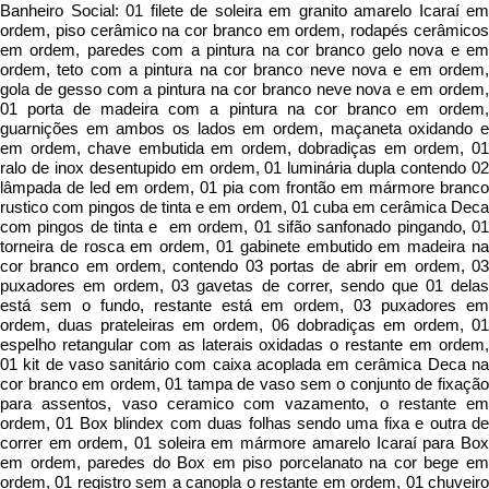
Banheiro Social: 01 filete de soleira em granito amarelo Icaraí em
ordem, piso cerâmico na cor branco em ordem, rodapés cerâmicos
em ordem, paredes com a pintura na cor branco gelo nova e em
ordem, teto com a pintura na cor branco neve nova e em ordem,
gola de gesso com a pintura na cor branco neve nova e em ordem,
01 porta de madeira com a pintura na cor branco em ordem,
guarnições em ambos os lados em ordem, maçaneta oxidando e
em ordem, chave embutida em ordem, dobradiças em ordem, 01
ralo de inox desentupido em ordem, 01 luminária dupla contendo 02
lâmpada de led em ordem, 01 pia com frontão em mármore branco
rustico com pingos de tinta e em ordem, 01 cuba em cerâmica Deca
com pingos de tinta e em ordem, 01 sifão sanfonado pingando, 01
torneira de rosca em ordem, 01 gabinete embutido em madeira na
cor branco em ordem, contendo 03 portas de abrir em ordem, 03
puxadores em ordem, 03 gavetas de correr, sendo que 01 delas
está sem o fundo, restante está em ordem, 03 puxadores em
ordem, duas prateleiras em ordem, 06 dobradiças em ordem, 01
espelho retangular com as laterais oxidadas o restante em ordem,
01 kit de vaso sanitário com caixa acoplada em cerâmica Deca na
cor branco em ordem, 01 tampa de vaso sem o conjunto de fixação
para assentos, vaso ceramico com vazamento, o restante em
ordem, 01 Box blindex com duas folhas sendo uma fixa e outra de
correr em ordem, 01 soleira em mármore amarelo Icaraí para Box
em ordem, paredes do Box em piso porcelanato na cor bege em
ordem, 01 registro sem a canopla o restante em ordem, 01 chuveiro