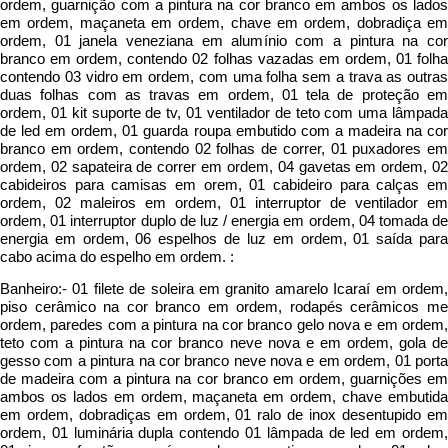
ordem, guarnição com a pintura na cor branco em ambos os lados
em ordem, maçaneta em ordem, chave em ordem, dobradiça em
ordem, 01 janela veneziana em alumínio com a pintura na cor
branco em ordem, contendo 02 folhas vazadas em ordem, 01 folha
contendo 03 vidro em ordem, com uma folha sem a trava as outras
duas folhas com as travas em ordem, 01 tela de proteção em
ordem, 01 kit suporte de tv, 01 ventilador de teto com uma lâmpada
de led em ordem, 01 guarda roupa embutido com a madeira na cor
branco em ordem, contendo 02 folhas de correr, 01 puxadores em
ordem, 02 sapateira de correr em ordem, 04 gavetas em ordem, 02
cabideiros para camisas em orem, 01 cabideiro para calças em
ordem, 02 maleiros em ordem, 01 interruptor de ventilador em
ordem, 01 interruptor duplo de luz / energia em ordem, 04 tomada de
energia em ordem, 06 espelhos de luz em ordem, 01 saída para
cabo acima do espelho em ordem. :
Banheiro:- 01 filete de soleira em granito amarelo Icaraí em ordem,
piso cerâmico na cor branco em ordem, rodapés cerâmicos me
ordem, paredes com a pintura na cor branco gelo nova e em ordem,
teto com a pintura na cor branco neve nova e em ordem, gola de
gesso com a pintura na cor branco neve nova e em ordem, 01 porta
de madeira com a pintura na cor branco em ordem, guarnições em
ambos os lados em ordem, maçaneta em ordem, chave embutida
em ordem, dobradiças em ordem, 01 ralo de inox desentupido em
ordem, 01 luminária dupla contendo 01 lâmpada de led em ordem,