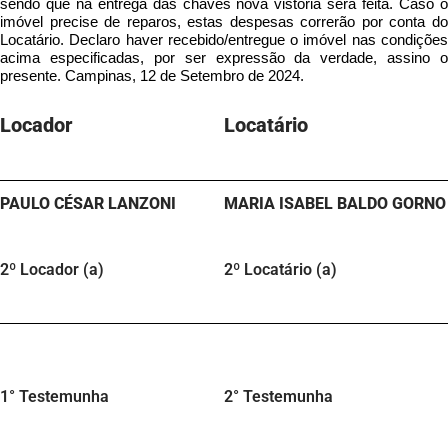
sendo que na entrega das chaves nova vistoria será feita. Caso o
imóvel precise de reparos, estas despesas correrão por conta do
Locatário. Declaro haver recebido/entregue o imóvel nas condições
acima especificadas, por ser expressão da verdade, assino o
presente. Campinas, 12 de Setembro de 2024.
Locador
Locatário​
PAULO CÉSAR LANZONI
MARIA ISABEL BALDO GORNO
2º Locador (a)
2º Locatário (a)
1° Testemunha
2° Testemunha