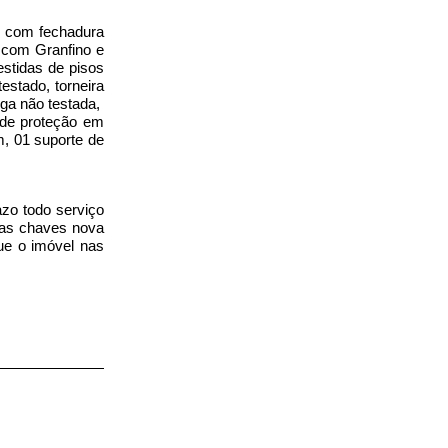
 com fechadura
 com Granfino e
stidas de pisos
estado, torneira
rga não testada,
 de proteção em
, 01 suporte de
azo todo serviço
das chaves nova
gue o imóvel nas