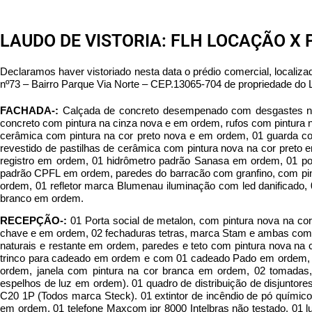
LAUDO DE VISTORIA: FLH LOCAÇÃO X 
Declaramos haver vistoriado nesta data o prédio comercial, locali
nº73 – Bairro Parque Via Norte – CEP.13065-704 de propriedade 
FACHADA-:
Calçada de concreto desempenado com desgastes natu
concreto com pintura na cinza nova e em ordem, rufos com pintura n
cerâmica com pintura na cor preto nova e em ordem, 01 guarda co
revestido de pastilhas de cerâmica com pintura nova na cor pret
registro em ordem, 01 hidrômetro padrão Sanasa em ordem, 01 po
padrão CPFL em ordem, paredes do barracão com granfino, com pintu
ordem, 01 refletor marca Blumenau iluminação com led danificado, 0
branco em ordem.
RECEPÇÃO-:
01 Porta social de metalon, com pintura nova na 
chave e em ordem, 02 fechaduras tetras, marca Stam e ambas com 
naturais e restante em ordem, paredes e teto com pintura nova na
trinco para cadeado em ordem e com 01 cadeado Pado em ordem, co
ordem, janela com pintura na cor branca em ordem, 02 tomadas,
espelhos de luz em ordem). 01 quadro de distribuição de disjunto
C20 1P (Todos marca Steck). 01 extintor de incêndio de pó quími
em ordem, 01 telefone Maxcom ipr 8000 Intelbras não testado, 01