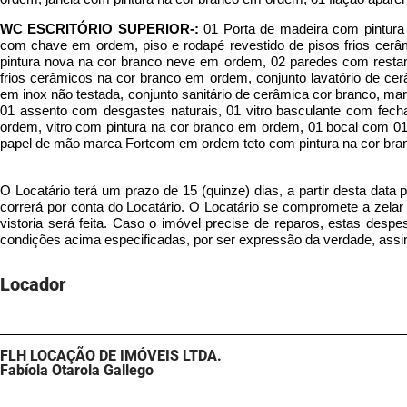
WC ESCRITÓRIO SUPERIOR-:
01 Porta de madeira com pintur
com chave em ordem, piso e rodapé revestido de pisos frios cer
pintura nova na cor branco neve em ordem, 02 paredes com restan
frios cerâmicos na cor branco em ordem, conjunto lavatório de ce
em inox não testada, conjunto sanitário de cerâmica cor branco, m
01 assento com desgastes naturais, 01 vitro basculante com fec
ordem, vitro com pintura na cor branco em ordem, 01 bocal com 0
papel de mão marca Fortcom em ordem teto com pintura na cor br
O Locatário terá um prazo de 15 (quinze) dias, a partir desta data 
correrá por conta do Locatário. O Locatário se compromete a zela
vistoria será feita. Caso o imóvel precise de reparos, estas desp
condições acima especificadas, por ser expressão da verdade, assi
Locador
FLH LOCAÇÃO DE IMÓVEIS LTDA.
Fabíola Otarola Gallego