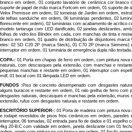
branco em ordem, 01 conjunto lavatório de cerâmica cor branc
suporte de papel de mão marca Fortcom em ordem, 01 suporte de á
Velox Premisse em ordem, 02 torneiras de Jardim em ordem, estrutu
de telhas sanduíche em ordem, 06 luminárias pendentes, 02 lum
florescente em ordem), 02 luminárias com acabamento de acrílico 
modelo tartaruga com LED danificado, 02 janelas deslizantes, 
folhas de vidro liso Blindex em cada, com manchas de tinta e rest
branco em ordem, 01 quadro de distribuição de disjuntores marca
eles: 02 SD C20 2P (marca Steck), 01 C70 2P (marca Siemens) 
interruptor em ordem, 01 luminária de emergência dupla não testada.
COPA-:
01 Porta em chapas de ferro em ordem, com pintura nova 
naturais, com descasques pela extensão, com manchas e restant
pequenas manchas e restante em ordem, 01 interruptor com espelh
mdf, 01 bocal com 01 lâmpada LED em ordem.
FUNDOS :
Piso de concreto desempenado com desgastes naturai
alguns buracos e restante em ordem, 01 ralo grelha de ferro com
desgastes naturais, descasques e manchas pela extensão, muros 
extensão, rufus com desgastes naturais e restante em ordem.
ESCRITÓRIO SUPERIOR-:
01 Porta de madeira com pintura nov
e rodapé revestidos de pisos frios cerâmicos em ordem, paredes 
interruptor, 06 tomadas, 02 entrada para fio de dados e 01 espelho
4kg 20-B:C com validade em ordem, janela deslizante com 01 fecha
ordem, janela com pintura na cor branco em ordem, 01 fiação apar