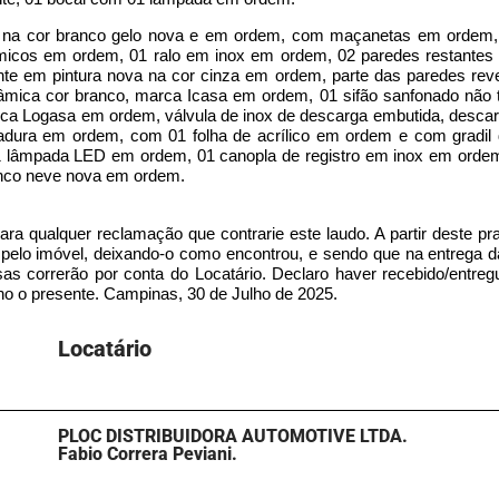
a na cor branco gelo nova e em ordem, com maçanetas em ordem,
âmicos em ordem, 01 ralo em inox em ordem, 02 paredes restantes
te em pintura nova na cor cinza em ordem, parte das paredes reve
râmica cor branco, marca Icasa em ordem, 01 sifão sanfonado não t
arca Logasa em ordem, válvula de inox de descarga embutida, desca
hadura em ordem, com 01 folha de acrílico em ordem e com gradil
1 lâmpada LED em ordem, 01 canopla de registro em inox em ordem
anco neve nova em ordem.
para qualquer reclamação que contrarie este laudo. A partir deste pr
r pelo imóvel, deixando-o como encontrou, e sendo que na entrega 
esas correrão por conta do Locatário. Declaro haver recebido/entre
no o presente. Campinas, 30 de Julho de 2025.
Locatário​
PLOC DISTRIBUIDORA AUTOMOTIVE LTDA.
Fabio Correra Peviani.