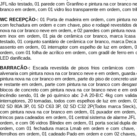
JFL não testado, 01 parede com Granfino e pintura na cor branco 
branco em ordem, com 01 vidro liso transparente em ordem, com tri
WC RECEPÇÃO-:
01 Porta de madeira em ordem, com pintura n
com fechadura em ordem e com chave, piso e rodapé revestidos de 
nova na cor branco neve em ordem, e 02 paredes com pintura nova 
em inox em ordem, 01 pia de cerâmica cor branco, marca Icasa
testado, 01 conjunto sanitário de cerâmica cor branco, marca De
assento em ordem, 01 interruptor com espelho de luz em ordem, 
ordem, com 01 folha de acrílico em ordem, com gradil de ferro em
LED danificada.
BARRACÃO-:
Escada revestida de pisos frios cerâmicos com fi
alvenaria com pintura nova na cor branco neve e em ordem, guarda 
pintura nova na cor branco em ordem, parte do piso de concreto u
e restante em ordem, parte com pintura na cor branco com desgas
blocos de concreto com pintura nova na cor branco neve e em orde
incêndio sendo, 01 de pó químico abc 2-A 20-B:C 4kg com valid
interruptores, 20 tomadas, todos com espelhos de luz em ordem. 01
02 SD 80A 3P, 01 SD C63 3P, 02 SD C32 2P(Todos marca Steck), 02
com pintura nova na cor branco em ordem, 01 puxador em ordem, 
trincos para cadeados em ordem, 01 central sistema de alarme JFL
ordem, e com 06 vidros Blindex em ordem, 01 porta social dupla 
ordem, com 01 fechadura marca Lmab em ordem e com chave, 
ferrolhos em ordem, 01 cadeado Pado em ordem e com 02 chaves, 01