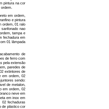
m pintura na cor
m ordem.
preto em ordem,
nfino e pintura
m ordem, 01 ralo
o sanfonado nao
 ordem, tampa e
om fechadura em
 com 01 lâmpada
, acabamento de
ões de ferro com
as pela extensão
gem, paredes de
2 extintores de
de em ordem, 02
sjuntores sendo:
vel de metalon,
ho em ordem, 02
r branco neve em
neta em inox em
 02 fechaduras
 de plástico cor