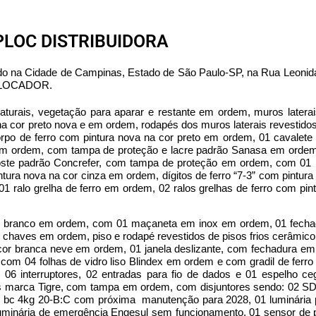
PLOC DISTRIBUIDORA
zado na Cidade de Campinas, Estado de São Paulo-SP, na Rua Leonid
do LOCADOR.
rais, vegetação para aparar e restante em ordem, muros latera
a cor preto nova e em ordem, rodapés dos muros laterais revestidos
rpo de ferro com pintura nova na cor preto em ordem, 01 cavalete
o em ordem, com tampa de proteção e lacre padrão Sanasa em ordem
ste padrão Concrefer, com tampa de proteção em ordem, com 01 m
ra nova na cor cinza em ordem, dígitos de ferro “7-3” com pintura
1 ralo grelha de ferro em ordem, 02 ralos grelhas de ferro com pin
cor branco em ordem, com 01 maçaneta em inox em ordem, 01 fec
chaves em ordem, piso e rodapé revestidos de pisos frios cerâmic
 cor branca neve em ordem, 01 janela deslizante, com fechadura e
m 04 folhas de vidro liso Blindex em ordem e com gradil de ferro
 06 interruptores, 02 entradas para fio de dados e 01 espelho 
res marca Tigre, com tampa em ordem, com disjuntores sendo: 02 S
co bc 4kg 20-B:C com próxima manutenção para 2028, 01 luminária
 luminária de emergência Engesul sem funcionamento, 01 sensor de