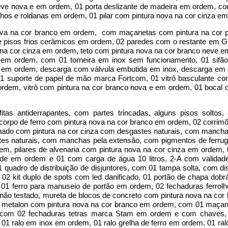
neve nova e em ordem, 01 porta deslizante de madeira em ordem, co
lhos e roldanas em ordem, 01 pilar com pintura nova na cor cinza e
ova na cor branco em ordem, com maçanetas com pintura na cor 
pisos frios cerâmicos em ordem, 02 paredes com o restante em Gra
na cor cinza em ordem, teto com pintura nova na cor branco neve e
 em ordem, com 01 torneira em inox sem funcionamento, 01 sifã
ca em ordem, descarga com válvula embutida em inox, descarga em
01 suporte de papel de mão marca Fortcom, 01 vitrô basculante c
 ordem, vitrô com pintura na cor branco nova e em ordem, 01 bocal
tas antiderrapantes, com partes trincadas, alguns pisos soltos
corpo de ferro com pintura nova na cor branco em ordem, 02 corrim
sinado com pintura na cor cinza com desgastes naturais, com manch
tes naturais, com manchas pela extensão, com pigmentos de ferru
m, pilares de alvenaria com pintura nova na cor cinza em ordem, 0
ade em ordem e 01 com carga de água 10 litros, 2-A com valida
 quadro de distribuição de disjuntores, com 01 tampa solta, com di
 kit duplo de spots com led danificado, 01 portão de chapa dobrá
01 ferro para manuseio de portão em ordem, 02 fechaduras ferrol
 não testado, mureta de blocos de concreto com pintura nova na co
de metalon com pintura nova na cor branco em ordem, com 01 maça
com 02 fechaduras tetras marca Stam em ordem e com chaves,
 ralo em inox em ordem, 01 ralo grelha de ferro em ordem, 01 ralo