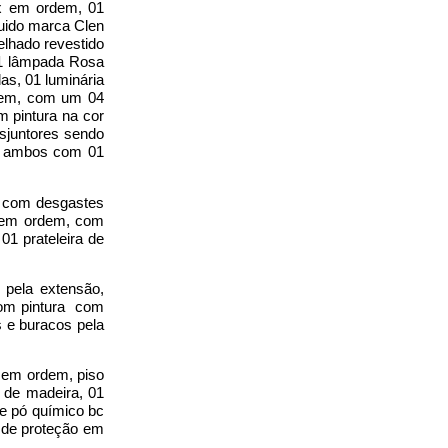
ox em ordem, 01
uido marca Clen
elhado revestido
01 lâmpada Rosa
s, 01 luminária
rdem, com um 04
m pintura na cor
sjuntores sendo
, ambos com 01
a com desgastes
e em ordem, com
1 prateleira de
 pela extensão,
com pintura com
 e buracos pela
 em ordem, piso
 de madeira, 01
de pó químico bc
 de proteção em