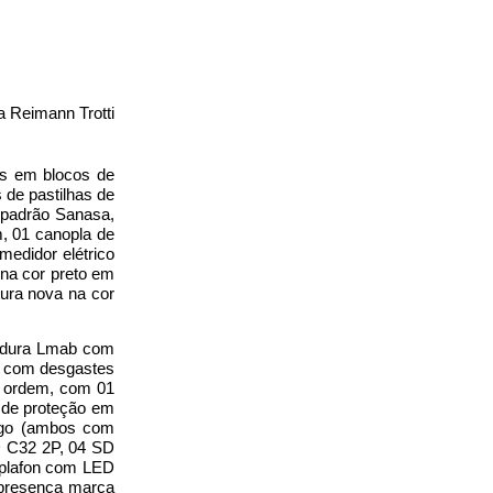
a Reimann Trotti
is em blocos de
 de pastilhas de
 padrão Sanasa,
, 01 canopla de
edidor elétrico
 na cor preto em
tura nova na cor
hadura Lmab com
o com desgastes
m ordem, com 01
 de proteção em
cego (ambos com
D C32 2P, 04 SD
 plafon com LED
 presença marca