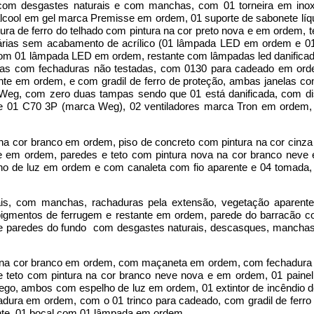
o com desgastes naturais e com manchas, com 01 torneira em in
lcool em gel marca Premisse em ordem, 01 suporte de sabonete líq
ra de ferro do telhado com pintura na cor preto nova e em ordem, t
inárias sem acabamento de acrílico (01 lâmpada LED em ordem e 
com 01 lâmpada LED em ordem, restante com lâmpadas led danificada
ambas com fechaduras não testadas, com 0130 para cadeado em o
ante em ordem, e com gradil de ferro de proteção, ambas janelas co
 Weg, com zero duas tampas sendo que 01 está danificada, com di
e 01 C70 3P (marca Weg), 02 ventiladores marca Tron em ordem
na cor branco em ordem, piso de concreto com pintura na cor cinz
e em ordem, paredes e teto com pintura nova na cor branco nev
o de luz em ordem e com canaleta com fio aparente e 04 tomada, 0
s, com manchas, rachaduras pela extensão, vegetação aparente
 pigmentos de ferrugem e restante em ordem, parede do barracão 
e paredes do fundo com desgastes naturais, descasques, manchas
a na cor branco em ordem, com maçaneta em ordem, com fechadura
e teto com pintura na cor branco neve nova e em ordem, 01 painel
 cego, ambos com espelho de luz em ordem, 01 extintor de incêndio 
dura em ordem, com o 01 trinco para cadeado, com gradil de ferro
ente, 01 bocal com 01 lâmpada em ordem.