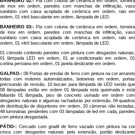
de inox em ordem, paredes com manchas de infiltração, vaso
sanitário com caixa acoplada de cerâmica em ordem, ralo em
ordem, 01 vitrô basculante em ordem, lâmpada de LED.
BANHEIRO 03:-
Pia com coluna de cerâmica em ordem, torneir
de inox em ordem, paredes com manchas de infiltração, vaso
sanitário com caixa acoplada de cerâmica em ordem, ralo em
ordem, 01 vitrô basculante em ordem, lâmpada de LED.
01 cômodo contendo paredes com pintura com desgastes naturais,
01 lâmpada LED em ordem, 01 ar condicionado em ordem, 01
cortina persiana em ordem, 01 janela deslizante em ordem.
GALPAO-:
08 Portas de enrolar de ferro com pintura na cor amarelo
todas com motores automatizados, botoeiras em ordem, portas
precisando de revisão, 10 bocais para lâmpada de LED sendo que
08 lâmpadas estão em ordem 01 lâmpada está queimada e está
faltando 01 lâmpada, piso de concreto usinado em ordem com
desgastes naturais e algumas rachaduras por extensão, 04 quadros
de distribuição de disjuntores em ordem, 20 câmeras não testadas,
48 luminárias pendentes com 03 lâmpadas de led em cada, paredes
com pintura desgastada.
PÁTIO-:
Cercado com gradil de ferro vazado com pintura na cor
cinza com desgastes naturais pela extensão, portão deslizante