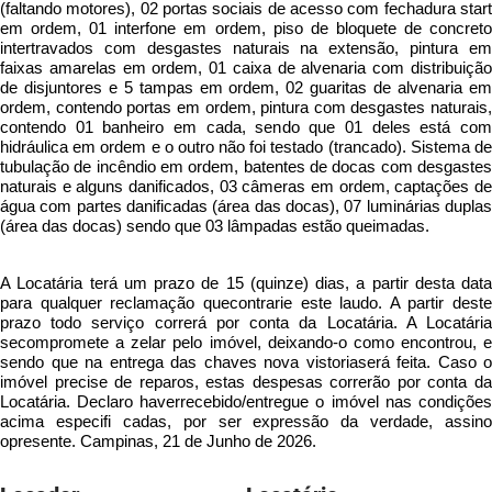
(faltando motores), 02 portas sociais de acesso com fechadura start
em ordem, 01 interfone em ordem, piso de bloquete de concreto
intertravados com desgastes naturais na extensão, pintura em
faixas amarelas em ordem, 01 caixa de alvenaria com distribuição
de disjuntores e 5 tampas em ordem, 02 guaritas de alvenaria em
ordem, contendo portas em ordem, pintura com desgastes naturais,
contendo 01 banheiro em cada, sendo que 01 deles está com
hidráulica em ordem e o outro não foi testado (trancado). Sistema de
tubulação de incêndio em ordem, batentes de docas com desgastes
naturais e alguns danificados, 03 câmeras em ordem, captações de
água com partes danificadas (área das docas), 07 luminárias duplas
(área das docas) sendo que 03 lâmpadas estão queimadas.
A Locatária terá um prazo de 15 (quinze) dias, a partir desta data
para qualquer reclamação quecontrarie este laudo. A partir deste
prazo todo serviço correrá por conta da Locatária. A Locatária
secompromete a zelar pelo imóvel, deixando-o como encontrou, e
sendo que na entrega das chaves nova vistoriaserá feita. Caso o
imóvel precise de reparos, estas despesas correrão por conta da
Locatária. Declaro haverrecebido/entregue o imóvel nas condições
acima especifi cadas, por ser expressão da verdade, assino
opresente. Campinas, 21 de Junho de 2026.
Locador
Locatário​