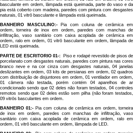
basculante em ordem, lâmpada está queimada, parte do vaso e da
pia está coberto com madeira, paredes com pintura com desgastes
naturais, 01 vitrô basculante e lâmpada está queimada.
BANHEIRO MASCULINO:-
Pia com coluna de cerâmica e
ordem, torneira de inox em ordem, paredes com manchas de
infiltração, vaso sanitário com caixa acoplada de cerâmica em
ordem, ralo em ordem, 01 vitrô basculante em ordem, lâmpada de
LED está queimada.
PARTE DE ESCRITORIO 01-:
Piso e rodapé revestido de pisos d
porcelanato com desgastes naturais, paredes com pintura nas cores
branco neve e na cor cinza com desgastes naturais, 04 janelas
deslizantes em ordem, 03 kits de persianas em ordem, 02 quadros
com distribuição de disjuntores em ordem, 01 ventilador em ordem,
01 câmera não testada, porém contém 04 aparelhos de ar
condicionado sendo que 02 deles não foram testados, 04 controles
remotos sendo que 02 deles estão sem pilha (não foram testados,
09 vitrôs basculantes em ordem.
BANHEIRO 01:-
Pia com coluna de cerâmica em ordem, torneir
de inox em ordem, paredes com manchas de infiltração, vaso
sanitário com caixa acoplada de cerâmica em ordem, ralo em
ordem, 01 vitrô basculante em ordem, lâmpada de LED.
BANHEIRO 02:-
Pia com coluna de cerâmica em ordem, torneir