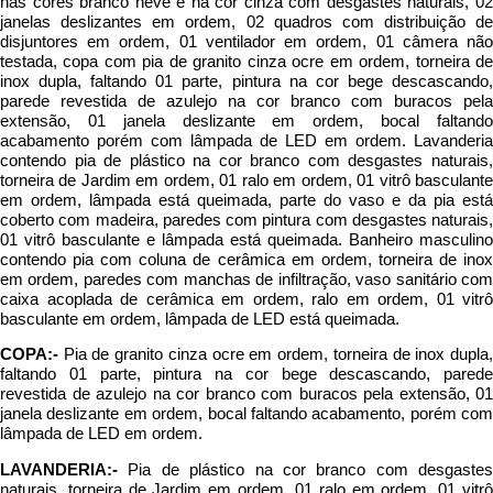
janelas deslizantes em ordem, 02 quadros com distribuição de
disjuntores em ordem, 01 ventilador em ordem, 01 câmera não
testada, copa com pia de granito cinza ocre em ordem, torneira de
inox dupla, faltando 01 parte, pintura na cor bege descascando,
parede revestida de azulejo na cor branco com buracos pela
extensão, 01 janela deslizante em ordem, bocal faltando
acabamento porém com lâmpada de LED em ordem. Lavanderia
contendo pia de plástico na cor branco com desgastes naturais,
torneira de Jardim em ordem, 01 ralo em ordem, 01 vitrô basculante
em ordem, lâmpada está queimada, parte do vaso e da pia está
coberto com madeira, paredes com pintura com desgastes naturais,
01 vitrô basculante e lâmpada está queimada. Banheiro masculino
contendo pia com coluna de cerâmica em ordem, torneira de inox
em ordem, paredes com manchas de infiltração, vaso sanitário com
caixa acoplada de cerâmica em ordem, ralo em ordem, 01 vitrô
basculante em ordem, lâmpada de LED está queimada.
COPA:-
Pia de granito cinza ocre em ordem, torneira de inox dupla,
faltando 01 parte, pintura na cor bege descascando, parede
revestida de azulejo na cor branco com buracos pela extensão, 01
janela deslizante em ordem, bocal faltando acabamento, porém com
lâmpada de LED em ordem.
LAVANDERIA:-
Pia de plástico na cor branco com desgastes
naturais, torneira de Jardim em ordem, 01 ralo em ordem, 01 vitrô