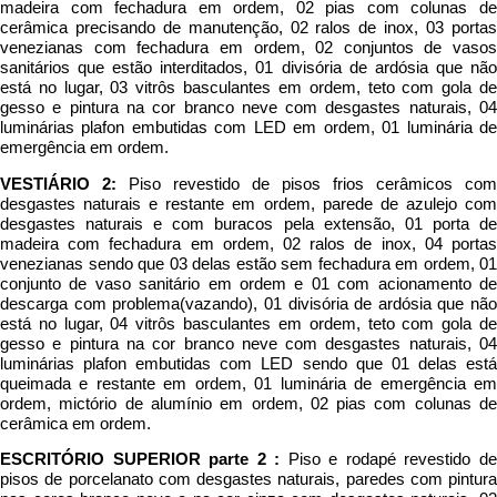
madeira com fechadura em ordem, 02 pias com colunas de
cerâmica precisando de manutenção, 02 ralos de inox, 03 portas
venezianas com fechadura em ordem, 02 conjuntos de vasos
sanitários que estão interditados, 01 divisória de ardósia que não
está no lugar, 03 vitrôs basculantes em ordem, teto com gola de
gesso e pintura na cor branco neve com desgastes naturais, 04
luminárias plafon embutidas com LED em ordem, 01 luminária de
emergência em ordem.
VESTIÁRIO 2:
Piso revestido de pisos frios cerâmicos com
desgastes naturais e restante em ordem, parede de azulejo com
desgastes naturais e com buracos pela extensão, 01 porta de
madeira com fechadura em ordem, 02 ralos de inox, 04 portas
venezianas sendo que 03 delas estão sem fechadura em ordem, 01
conjunto de vaso sanitário em ordem e 01 com acionamento de
descarga com problema(vazando), 01 divisória de ardósia que não
está no lugar, 04 vitrôs basculantes em ordem, teto com gola de
gesso e pintura na cor branco neve com desgastes naturais, 04
luminárias plafon embutidas com LED sendo que 01 delas está
queimada e restante em ordem, 01 luminária de emergência em
ordem, mictório de alumínio em ordem, 02 pias com colunas de
cerâmica em ordem.
ESCRITÓRIO SUPERIOR parte 2 :
Piso e rodapé revestido d
pisos de porcelanato com desgastes naturais, paredes com pintura
nas cores branco neve e na cor cinza com desgastes naturais, 02