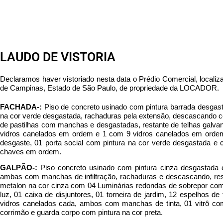
LAUDO DE VISTORIA
Declaramos haver vistoriado nesta data o Prédio Comercial, local
de Campinas, Estado de São Paulo, de propriedade da LOCADOR.
FACHADA-:
Piso de concreto usinado com pintura barrada desgast
na cor verde desgastada, rachaduras pela extensão, descascando co
de pastilhas com manchas e desgastadas, restante de telhas galvan
vidros canelados em ordem e 1 com 9 vidros canelados em ordem,
desgaste, 01 porta social com pintura na cor verde desgastada
chaves em ordem.
GALPÃO-:
Piso concreto usinado com pintura cinza desgastada 
ambas com manchas de infiltração, rachaduras e descascando, rest
metalon na cor cinza com 04 Luminárias redondas de sobrepor com 0
luz, 01 caixa de disjuntores, 01 torneira de jardim, 12 espelhos 
vidros canelados cada, ambos com manchas de tinta, 01 vitrô c
corrimão e guarda corpo com pintura na cor preta.