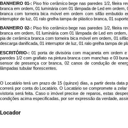
BANHEIRO 01-:
Piso frio cerâmico bege nas paredes 1/2, fileira r
branca em ordem, 01 luminária com 01 lâmpada de Led em ordem, 
branca com torneira bica móvel em ordem com sifão embutido e
interruptor de luz, 01 ralo grelha tampa de plástico branca, 01 suport
BANHEIRO 02-:
Piso frio cerâmico bege nas paredes 1/2, fileira r
branca em ordem, 01 luminária com 01 lâmpada de Led em ordem,
pia de cerâmica branca com torneira bica móvel em ordem, 01 sif
descarga danificada, 01 interruptor de luz, 01 ralo grelha tampa de pl
ESCRITÓRIO-:
01 porta de divisória com maçaneta em ordem e t
paredes 1/2 com grafiato na pintura branca com manchas e 03 burac
sensor de presença cor branca, 02 canos de condução de energ
lâmpadas tubular florescentes.
O Locatário terá um prazo de 15 (quinze) dias, a partir desta data 
correrá por conta do Locatário. O Locatário se compromete a zela
vistoria será feita. Caso o imóvel precise de reparos, estas desp
condições acima especificadas, por ser expressão da verdade, assi
Locador