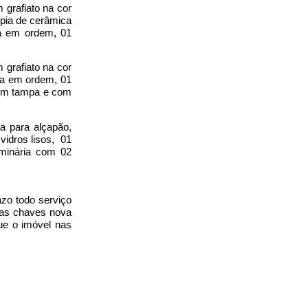
 grafiato na cor
pia de cerâmica
a em ordem, 01
 grafiato na cor
da em ordem, 01
sem tampa e com
a para alçapão,
vidros lisos, 01
uminária com 02
azo todo serviço
das chaves nova
gue o imóvel nas