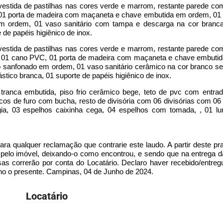
evestida de pastilhas nas cores verde e marrom, restante parede com
01 porta de madeira com maçaneta e chave embutida em ordem, 01 
m ordem, 01 vaso sanitário com tampa e descarga na cor branc
e de papéis higiênico de inox.
evestida de pastilhas nas cores verde e marrom, restante parede com
 01 cano PVC, 01 porta de madeira com maçaneta e chave embuti
ão sanfonado em ordem, 01 vaso sanitário cerâmico na cor branco 
ástico branca, 01 suporte de papéis higiênico de inox.
ranca embutida, piso frio cerâmico bege, teto de pvc com entrad
os de furo com bucha, resto de divisória com 06 divisórias com 06 
ia, 03 espelhos caixinha cega, 04 espelhos com tomada, , 01 l
para qualquer reclamação que contrarie este laudo. A partir deste pr
r pelo imóvel, deixando-o como encontrou, e sendo que na entrega 
esas correrão por conta do Locatário. Declaro haver recebido/entre
no o presente. Campinas, 04 de Junho de 2024.
Locatário​