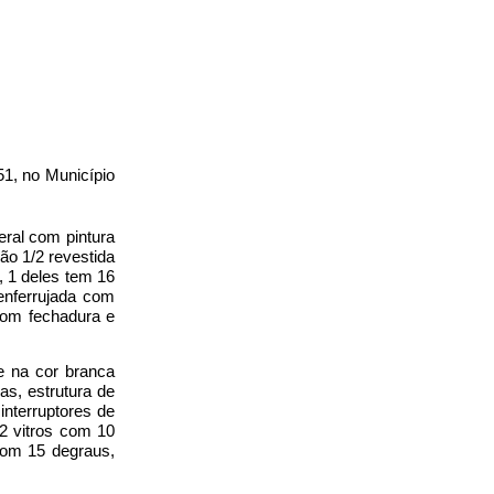
51, no Município
ral com pintura
ão 1/2 revestida
, 1 deles tem 16
enferrujada com
com fechadura e
e na cor branca
as, estrutura de
interruptores de
02 vitros com 10
com 15 degraus,