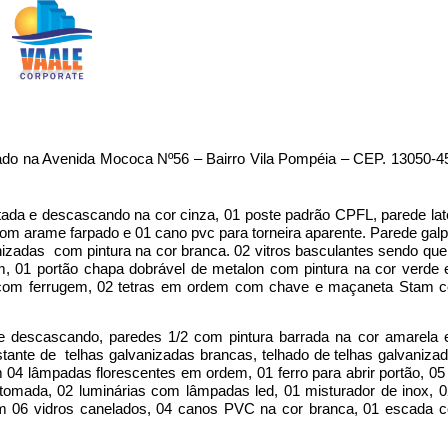
izado na Avenida Mococa Nº56 – Bairro Vila Pompéia – CEP. 13050-4
ada e descascando na cor cinza, 01 poste padrão CPFL, parede late
m arame farpado e 01 cano pvc para torneira aparente. Parede galp
izadas com pintura na cor branca. 02 vitros basculantes sendo que
 01 portão chapa dobrável de metalon com pintura na cor verde 
 e com ferrugem, 02 tetras em ordem com chave e maçaneta Stam 
e descascando, paredes 1/2 com pintura barrada na cor amarela 
ante de telhas galvanizadas brancas, telhado de telhas galvanizad
4 lâmpadas florescentes em ordem, 01 ferro para abrir portão, 05 
de tomada, 02 luminárias com lâmpadas led, 01 misturador de inox, 
om 06 vidros canelados, 04 canos PVC na cor branca, 01 escada 