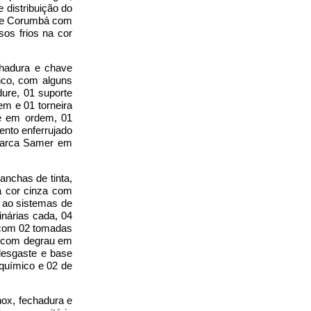
 distribuição do
more Corumbá com
os frios na cor
chadura e chave
nco, com alguns
ure, 01 suporte
em e 01 torneira
ve em ordem, 01
nto enferrujado
 marca Samer em
anchas de tinta,
a cor cinza com
o ao sistemas de
nárias cada, 04
 com 02 tomadas
da com degrau em
desgaste e base
químico e 02 de
nox, fechadura e