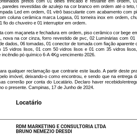
tilhados pretos com 01 deles trincado e restante em ordem, 01
paredes revestidas de azulejo na cor branco em ordem até o teto, 
âmpada Led em ordem, 01 vitrô basculante com acabamento com pin
 com coluna cerâmica marca Logasa, 01 torneira inox em ordem, chu
 fio do chuveiro e 01 interruptor em ordem.
porta com maçaneta e fechadura em ordem, piso cerâmico cor bege e
, nova na cor cinza, forro revestido de pvc, 02 Luminárias com 01
o de dados, 06 tomadas, 01 conector de tomada com fiação aparente do
5 vidros lisos, 01 com 50 vidros lisos e 01 com 35 vidros liso
r de incêndio pó químico 6-A 4Kg vencimento 2026.
para qualquer reclamação que contrarie este laudo. A partir deste pr
 pelo imóvel, deixando-o como encontrou, e sendo que na entrega 
esas correrão por conta do Locatário. Declaro haver recebido/entre
no o presente. Campinas, 17 de Junho de 2024.
Locatário​
RDM MARKETING E CONSULTORIA LTDA
BRUNO NEMEZIO DRESDI