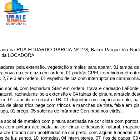
calizado na RUA EDUARDO GARCIA Nº 273, Bairro Parque Via Nort
ade da LOCADORA.
duras pela extensão, vegetação simples para aparar, 01 tampa de
fosca nova na cor cinza em ordem, 01 padrão CPFL com hidrômetro it
: 2,7 e 3 em ordem, 01 espelho de luz com interruptor de campainha.
ão social, com fechadura Start em ordem, trava e cadeado LaFonte
tural, rachaduras pela extensão e 04 faixas de pintura amarela des
em, 01 canopla de registro TR, 01 disjuntor com fiação aparente, pa
ida de pisos frios bege com trincos e manchas de tinta, faixa em pi
ruga, 01 prego, 05 soleiras de mármore Corumbá nos vitrôs.
 social de metalon com pintura acetinada na cor cinza com pontos
a com pintura acetinada na cor cinza e desgaste natural, maçaneta
a cor branco com pontilhados na cor preto, com alguns trincados e d
s de luz sendo, 10 tomadas, 04 interruptores, 07 fios de dados, 03