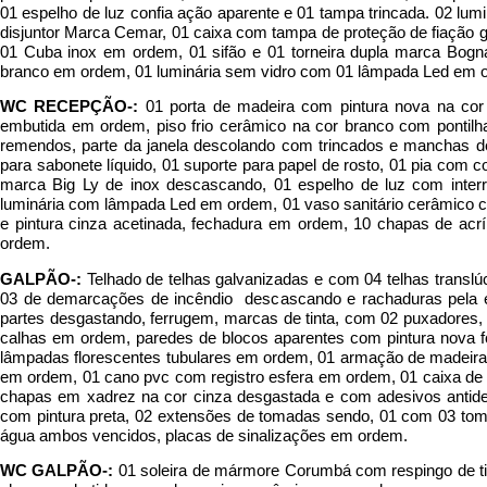
01 espelho de luz confia ação aparente e 01 tampa trincada. 02 lum
disjuntor Marca Cemar, 01 caixa com tampa de proteção de fiação g
01 Cuba inox em ordem, 01 sifão e 01 torneira dupla marca Bognar
branco em ordem, 01 luminária sem vidro com 01 lâmpada Led em or
WC RECEPÇÃO-:
01 porta de madeira com pintura nova na cor
embutida em ordem, piso frio cerâmico na cor branco com pontilh
remendos, parte da janela descolando com trincados e manchas de 
para sabonete líquido, 01 suporte para papel de rosto, 01 pia com
marca Big Ly de inox descascando, 01 espelho de luz com inter
luminária com lâmpada Led em ordem, 01 vaso sanitário cerâmico 
e pintura cinza acetinada, fechadura em ordem, 10 chapas de acrí
ordem.
GALPÃO-:
Telhado de telhas galvanizadas e com 04 telhas translú
03 de demarcações de incêndio descascando e rachaduras pela ex
partes desgastando, ferrugem, marcas de tinta, com 02 puxadores,
calhas em ordem, paredes de blocos aparentes com pintura nova fo
lâmpadas florescentes tubulares em ordem, 01 armação de madeira 
em ordem, 01 cano pvc com registro esfera em ordem, 01 caixa de d
chapas em xadrez na cor cinza desgastada e com adesivos antide
com pintura preta, 02 extensões de tomadas sendo, 01 com 03 tom
água ambos vencidos, placas de sinalizações em ordem.
WC GALPÃO-:
01 soleira de mármore Corumbá com respingo de tin