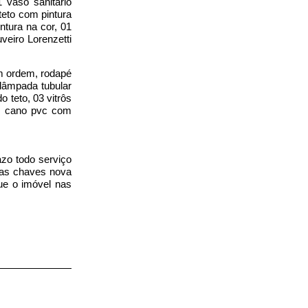
 vaso sanitário
teto com pintura
tura na cor, 01
veiro Lorenzetti
m ordem, rodapé
 lâmpada tubular
 teto, 03 vitrôs
s, cano pvc com
azo todo serviço
das chaves nova
gue o imóvel nas