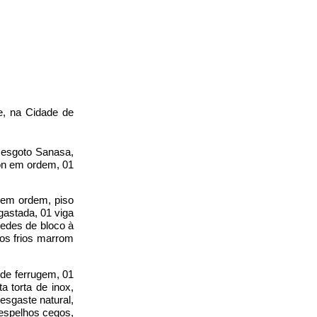
e, na Cidade de
 esgoto Sanasa,
ron em ordem, 01
 em ordem, piso
gastada, 01 viga
redes de bloco à
sos frios marrom
 de ferrugem, 01
 torta de inox,
esgaste natural,
 espelhos cegos,