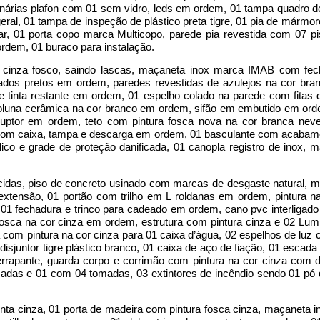
inárias plafon com 01 sem vidro, leds em ordem, 01 tampa quadro de
eral, 01 tampa de inspeção de plástico preta tigre, 01 pia de már
, 01 porta copo marca Multicopo, parede pia revestida com 07 pis
dem, 01 buraco para instalação.
 cinza fosco, saindo lascas, maçaneta inox marca IMAB com fe
ados pretos em ordem, paredes revestidas de azulejos na cor bra
tinta restante em ordem, 01 espelho colado na parede com fitas d
 coluna cerâmica na cor branco em ordem, sifão em embutido em ord
ruptor em ordem, teto com pintura fosca nova na cor branca ne
com caixa, tampa e descarga em ordem, 01 basculante com acabame
lico e grade de proteção danificada, 01 canopla registro de inox,
cidas, piso de concreto usinado com marcas de desgaste natural, m
tensão, 01 portão com trilho em L roldanas em ordem, pintura n
 01 fechadura e trinco para cadeado em ordem, cano pvc interligad
sca na cor cinza em ordem, estrutura com pintura cinza e 02 Lumi
com pintura na cor cinza para 01 caixa d’água, 02 espelhos de luz
isjuntor tigre plástico branco, 01 caixa de aço de fiação, 01 esca
rrapante, guarda corpo e corrimão com pintura na cor cinza com 
adas e 01 com 04 tomadas, 03 extintores de incêndio sendo 01 pó 
ta cinza, 01 porta de madeira com pintura fosca cinza, maçaneta i