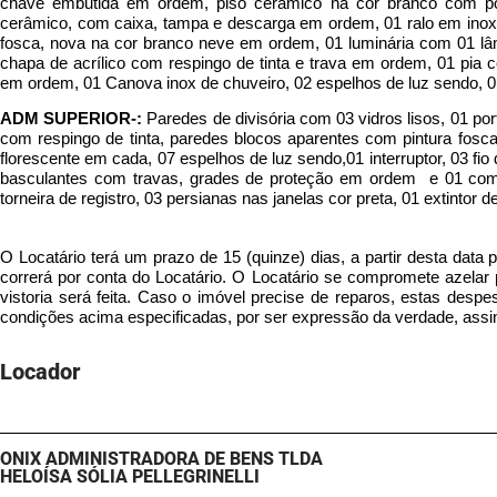
chave embutida em ordem, piso cerâmico na cor branco com pon
cerâmico, com caixa, tampa e descarga em ordem, 01 ralo em inox, 
fosca, nova na cor branco neve em ordem, 01 luminária com 01 l
chapa de acrílico com respingo de tinta e trava em ordem, 01 pia
em ordem, 01 Canova inox de chuveiro, 02 espelhos de luz sendo, 01
ADM SUPERIOR-:
Paredes de divisória com 03 vidros lisos, 01 
com respingo de tinta, paredes blocos aparentes com pintura fosca
florescente em cada, 07 espelhos de luz sendo,01 interruptor, 03 fi
basculantes com travas, grades de proteção em ordem e 01 com 1
torneira de registro, 03 persianas nas janelas cor preta, 01 extinto
O Locatário terá um prazo de 15 (quinze) dias, a partir desta data 
correrá por conta do Locatário. O Locatário se compromete azelar
vistoria será feita. Caso o imóvel precise de reparos, estas desp
condições acima especificadas, por ser expressão da verdade, assi
Locador
ONIX ADMINISTRADORA DE BENS TLDA
HELOÍSA SÓLIA PELLEGRINELLI