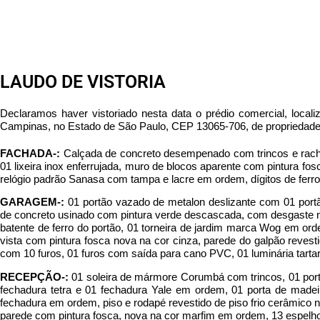
LAUDO DE VISTORIA
Declaramos haver vistoriado nesta data o prédio comercial, lo
Campinas, no Estado de São Paulo, CEP 13065-706, de propried
FACHADA-:
Calçada de concreto desempenado com trincos e racha
01 lixeira inox enferrujada, muro de blocos aparente com pintura 
relógio padrão Sanasa com tampa e lacre em ordem, dígitos de ferro
GARAGEM-:
01 portão vazado de metalon deslizante com 01 port
de concreto usinado com pintura verde descascada, com desgaste na
batente de ferro do portão, 01 torneira de jardim marca Wog em ord
vista com pintura fosca nova na cor cinza, parede do galpão revest
com 10 furos, 01 furos com saída para cano PVC, 01 luminária tarta
RECEPÇÃO-:
01 soleira de mármore Corumbá com trincos, 01 porta
fechadura tetra e 01 fechadura Yale em ordem, 01 porta de madeir
fechadura em ordem, piso e rodapé revestido de piso frio cerâmico n
parede com pintura fosca, nova na cor marfim em ordem, 13 espelho