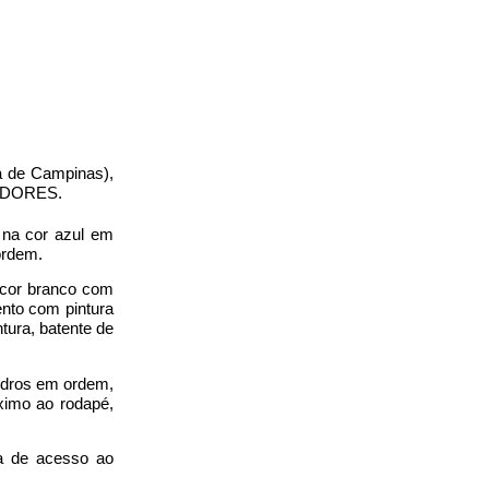
ca de Campinas),
CADORES.
 na cor azul em
ordem.
 cor branco com
nto com pintura
tura, batente de
vidros em ordem,
ximo ao rodapé,
a de acesso ao