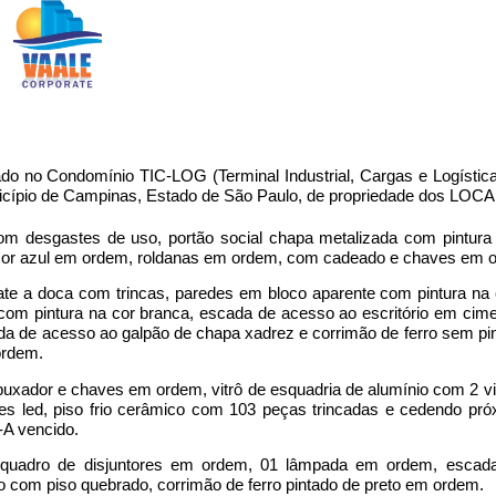
zado no Condomínio TIC-LOG (Terminal Industrial, Cargas e Logísti
ípio de Campinas, Estado de São Paulo, de propriedade dos LO
om desgastes de uso, portão social chapa metalizada com pintura
 cor azul em ordem, roldanas em ordem, com cadeado e chaves em 
 ate a doca com trincas, paredes em bloco aparente com pintura na
com pintura na cor branca, escada de acesso ao escritório em cime
da de acesso ao galpão de chapa xadrez e corrimão de ferro sem pin
ordem.
puxador e chaves em ordem, vitrô de esquadria de alumínio com 2 
es led, piso frio cerâmico com 103 peças trincadas e cedendo pró
-A vencido.
, quadro de disjuntores em ordem, 01 lâmpada em ordem, escad
o com piso quebrado, corrimão de ferro pintado de preto em ordem.