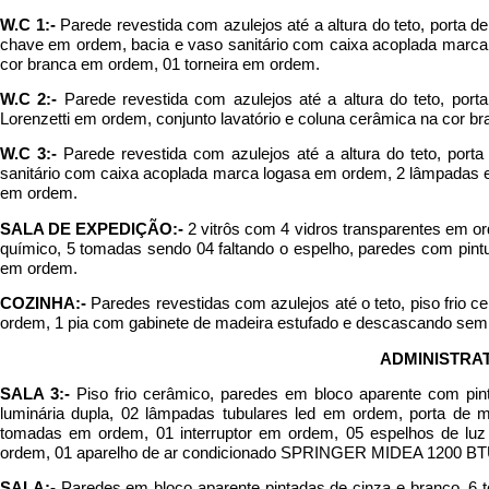
W.C 1:-
Parede revestida com azulejos até a altura do teto, porta de
chave em ordem, bacia e vaso sanitário com caixa acoplada marca
cor branca em ordem, 01 torneira em ordem.
W.C 2:-
Parede revestida com azulejos até a altura do teto, por
Lorenzetti em ordem, conjunto lavatório e coluna cerâmica na cor b
W.C 3:-
Parede revestida com azulejos até a altura do teto, por
sanitário com caixa acoplada marca logasa em ordem, 2 lâmpadas e
em ordem.
SALA DE EXPEDIÇÃO:-
2 vitrôs com 4 vidros transparentes em o
químico, 5 tomadas sendo 04 faltando o espelho, paredes com pint
em ordem.
COZINHA:-
Paredes revestidas com azulejos até o teto, piso frio
ordem, 1 pia com gabinete de madeira estufado e descascando sem 
ADMINISTRA
SALA 3:-
Piso frio cerâmico, paredes em bloco aparente com pin
luminária dupla, 02 lâmpadas tubulares led em ordem, porta d
tomadas em ordem, 01 interruptor em ordem, 05 espelhos de lu
ordem, 01 aparelho de ar condicionado SPRINGER MIDEA 1200 BTU
SALA:-
Paredes em bloco aparente pintadas de cinza e branco, 6 