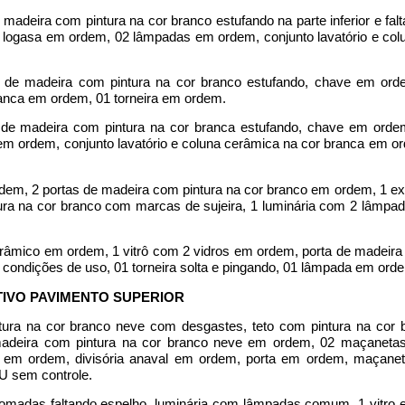
 madeira com pintura na cor branco estufando na parte inferior e fal
 logasa em ordem, 02 lâmpadas em ordem, conjunto lavatório e col
ta de madeira com pintura na cor branco estufando, chave em ord
ranca em ordem, 01 torneira em ordem.
ta de madeira com pintura na cor branca estufando, chave em orde
m ordem, conjunto lavatório e coluna cerâmica na cor branca em or
rdem, 2 portas de madeira com pintura na cor branco em ordem, 1 ext
ura na cor branco com marcas de sujeira, 1 luminária com 2 lâmpad
 cerâmico em ordem, 1 vitrô com 2 vidros em ordem, porta de madeir
condições de uso, 01 torneira solta e pingando, 01 lâmpada em ord
TIVO PAVIMENTO SUPERIOR
tura na cor branco neve com desgastes, teto com pintura na cor 
e madeira com pintura na cor branco neve em ordem, 02 maçanet
z em ordem, divisória anaval em ordem, porta em ordem, maçane
 sem controle.
tomadas faltando espelho, luminária com lâmpadas comum, 1 vitro 