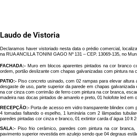
Laudo de Vistoria
Declaramos haver vistoriado nesta data o prédio comercial, locali
na RUA ANCILLA TONINI GAGO Nº 131 – CEP. 13069-135, no Munic
FACHADA:-
Muro em blocos aparentes pintados na cor branco c
ordem, portão deslizante com chapas galvanizadas com pintura na
PATIO:-
Piso concreto usinado, com 02 rampas para elevar altura
desgaste de uso, parte superior da parede em chapas galvanizada 
na cor cinza com corrimão de ferro com pintura na cor branca, esca
madeira nas docas pintados de amarelo e preto, 01 holofote led em 
RECEPÇÃO:-
Porta de acesso em vidro transparente blindex com 
4 tomadas faltando o espelho, 1 luminária com 2 lâmpadas tubular
paredes pintadas cor cinza e branco, 01 extintor carda d´água 10 lt 2
SALA:-
Piso frio cerâmico, paredes com pintura na cor branca
pavimento superior revestida em azulejo sendo que 04 degraus estã