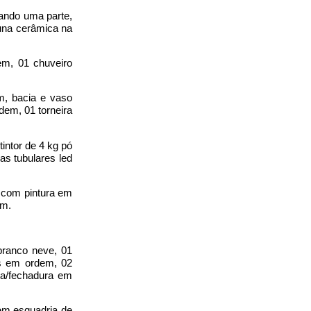
tando uma parte,
una cerâmica na
em, 01 chuveiro
m, bacia e vaso
dem, 01 torneira
intor de 4 kg pó
as tubulares led
a com pintura em
em.
branco neve, 01
as em ordem, 02
ta/fechadura em
em esquadria de