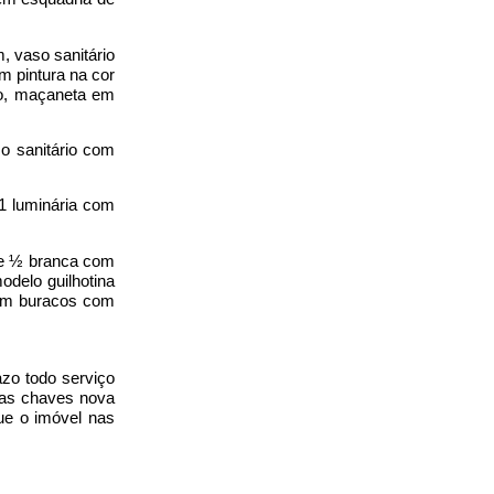
, vaso sanitário
m pintura na cor
o, maçaneta em
so sanitário com
1 luminária com
 e ½ branca com
delo guilhotina
 com buracos com
azo todo serviço
das chaves nova
gue o imóvel nas