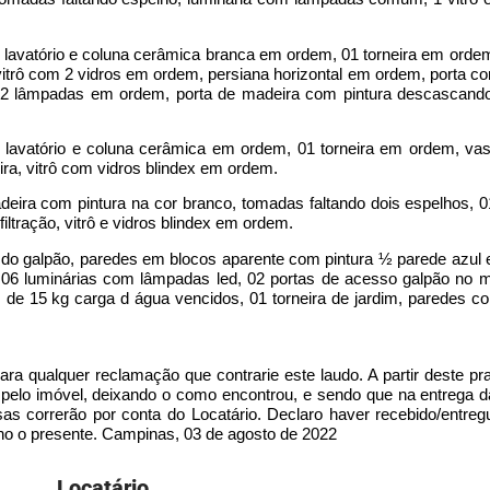
o lavatório e coluna cerâmica branca em ordem, 01 torneira em ordem
trô com 2 vidros em ordem, persiana horizontal em ordem, porta co
2 lâmpadas em ordem, porta de madeira com pintura descascand
o lavatório e coluna cerâmica em ordem, 01 torneira em ordem, va
a, vitrô com vidros blindex em ordem.
eira com pintura na cor branco, tomadas faltando dois espelhos, 0
ltração, vitrô e vidros blindex em ordem.
 do galpão, paredes em blocos aparente com pintura ½ parede azul
6 luminárias com lâmpadas led, 02 portas de acesso galpão no mo
es de 15 kg carga d água vencidos, 01 torneira de jardim, paredes
para qualquer reclamação que contrarie este laudo. A partir deste pr
r pelo imóvel, deixando o como encontrou, e sendo que na entrega 
esas correrão por conta do Locatário. Declaro haver recebido/entre
no o presente. Campinas, 03 de agosto de 2022
Locatário​