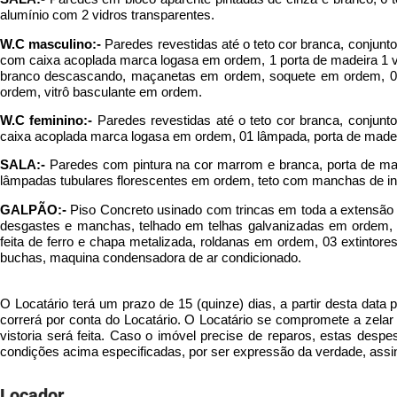
alumínio com 2 vidros transparentes.
W.C masculino:-
Paredes revestidas até o teto cor branca, conjunt
com caixa acoplada marca logasa em ordem, 1 porta de madeira 1 vi
branco descascando, maçanetas em ordem, soquete em ordem, 0
ordem, vitrô basculante em ordem.
W.C feminino:-
Paredes revestidas até o teto cor branca, conjunt
caixa acoplada marca logasa em ordem, 01 lâmpada, porta de madeir
SALA:-
Paredes com pintura na cor marrom e branca, porta de mad
lâmpadas tubulares florescentes em ordem, teto com manchas de infi
GALPÃO:-
Piso Concreto usinado com trincas em toda a extensão
desgastes e manchas, telhado em telhas galvanizadas em ordem, 0
feita de ferro e chapa metalizada, roldanas em ordem, 03 extintor
buchas, maquina condensadora de ar condicionado.
O Locatário terá um prazo de 15 (quinze) dias, a partir desta data 
correrá por conta do Locatário. O Locatário se compromete a zela
vistoria será feita. Caso o imóvel precise de reparos, estas desp
condições acima especificadas, por ser expressão da verdade, assi
Locador