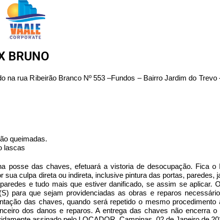
 X BRUNO
zado na rua Ribeirão Branco Nº 553 –Fundos – Bairro Jardim do Trev
tão queimadas.
o lascas
a posse das chaves, efetuará a vistoria de desocupação. Fica
sua culpa direta ou indireta, inclusive pintura das portas, paredes, 
s e paredes e tudo mais que estiver danificado, se assim se aplic
S) para que sejam providenciadas as obras e reparos necessári
entação das chaves, quando será repetido o mesmo procedimento a
ceiro dos danos e reparos. A entrega das chaves não encerra o c
evidamente assinado pelo LOCADOR. Campinas, 02 de Janeiro de 20