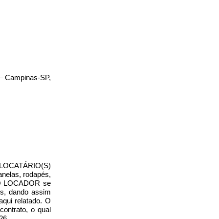
o – Campinas-SP,
 o LOCATÁRIO(S)
janelas, rodapés,
ar. O LOCADOR se
os, dando assim
qui relatado. O
ontrato, o qual
26.