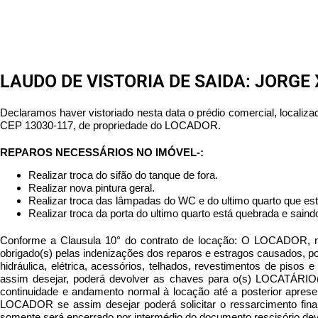
LAUDO DE VISTORIA DE SAIDA: JORGE
Declaramos haver vistoriado nesta data o prédio comercial, locali
CEP 13030-117, de propriedade do LOCADOR.
REPAROS NECESSÁRIOS NO IMÓVEL-:
Realizar troca do sifão do tanque de fora.
Realizar nova pintura geral.
Realizar troca das lâmpadas do WC e do ultimo quarto que es
Realizar troca da porta do ultimo quarto está quebrada e saind
Conforme a Clausula 10° do contrato de locação: O LOCADOR, n
obrigado(s) pelas indenizações dos reparos e estragos causados, por 
hidráulica, elétrica, acessórios, telhados, revestimentos de piso
assim desejar, poderá devolver as chaves para o(s) LOCATÁRIO(
continuidade e andamento normal à locação até a posterior apres
LOCADOR se assim desejar poderá solicitar o ressarcimento finan
somente será encerrado por intermédio do documento rescisório d