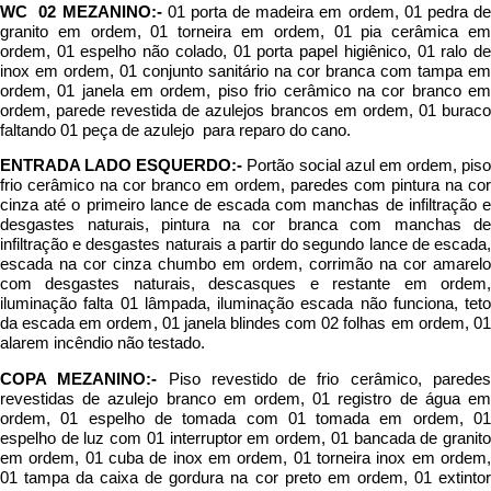
WC 02 MEZANINO:-
01 porta de madeira em ordem, 01 pedra de
granito em ordem, 01 torneira em ordem, 01 pia cerâmica em
ordem, 01 espelho não colado, 01 porta papel higiênico, 01 ralo de
inox em ordem, 01 conjunto sanitário na cor branca com tampa em
ordem, 01 janela em ordem, piso frio cerâmico na cor branco em
ordem, parede revestida de azulejos brancos em ordem, 01 buraco
faltando 01 peça de azulejo para reparo do cano.
ENTRADA LADO ESQUERDO:-
Portão social azul em ordem, piso
frio cerâmico na cor branco em ordem, paredes com pintura na cor
cinza até o primeiro lance de escada com manchas de infiltração e
desgastes naturais, pintura na cor branca com manchas de
infiltração e desgastes naturais a partir do segundo lance de escada,
escada na cor cinza chumbo em ordem, corrimão na cor amarelo
com desgastes naturais, descasques e restante em ordem,
iluminação falta 01 lâmpada, iluminação escada não funciona, teto
da escada em ordem, 01 janela blindes com 02 folhas em ordem, 01
alarem incêndio não testado.
COPA MEZANINO:-
Piso revestido de frio cerâmico, parede
revestidas de azulejo branco em ordem, 01 registro de água em
ordem, 01 espelho de tomada com 01 tomada em ordem, 01
espelho de luz com 01 interruptor em ordem, 01 bancada de granito
em ordem, 01 cuba de inox em ordem, 01 torneira inox em ordem,
01 tampa da caixa de gordura na cor preto em ordem, 01 extintor