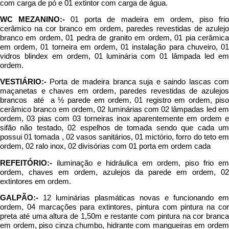
com carga de pó e 01 extintor com carga de água.
WC MEZANINO:-
01 porta de madeira em ordem, piso fri
cerâmico na cor branco em ordem, paredes revestidas de azulejo
branco em ordem, 01 pedra de granito em ordem, 01 pia cerâmica
em ordem, 01 torneira em ordem, 01 instalação para chuveiro, 01
vidros blindex em ordem, 01 luminária com 01 lâmpada led em
ordem.
VESTIÁRIO:-
Porta de madeira branca suja e saindo lascas com
maçanetas e chaves em ordem, paredes revestidas de azulejos
brancos até a ½ parede em ordem, 01 registro em ordem, piso
cerâmico branco em ordem, 02 luminárias com 02 lâmpadas led em
ordem, 03 pias com 03 torneiras inox aparentemente em ordem e
sifão não testado, 02 espelhos de tomada sendo que cada um
possui 01 tomada , 02 vasos sanitários, 01 mictório, forro do teto em
ordem, 02 ralo inox, 02 divisórias com 01 porta em ordem cada
REFEITÓRIO:-
iluminação e hidráulica em ordem, piso frio em
ordem, chaves em ordem, azulejos da parede em ordem, 02
extintores em ordem.
GALPÃO:-
12 luminárias plasmáticas novas e funcionando em
ordem, 04 marcações para extintores, pintura com pintura na cor
preta até uma altura de 1,50m e restante com pintura na cor branca
em ordem, piso cinza chumbo, hidrante com mangueiras em ordem