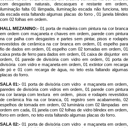
com desgastes naturais, descasques e restante em ordem,
iluminação falta 01 lâmpada, iluminação escada não funciona, teto
da escada esta faltando algumas placas do forro , 01 janela blindes
com 02 folhas em ordem.
HALL MEZANINO:-
01 porta de madeira com pintura na cor branc
em ordem com maçaneta e chaves em ordem, parede com pintura
na cor palha com desgastes e partes sem pintar, pisos e rodapés
revestidos de cerâmica na cor branca em ordem, 01 espelho para
fio de dados em ordem, 01 espelho com 02 tomadas em ordem, 01
caixa preta de ferro para dados em ordem, 01 caixa de disjuntor em
ordem, 01 parede de divisória com vidro em ordem, 01 porta de
divisória com vidro e maçaneta em ordem, 01 extintor com recarga
de pó e 01 com recarga de água, no teto esta faltando algumas
placas do forro.
SALA 01:-
01 porta de divisória com vidro e maçaneta em ordem
paredes de divisória com vidros em ordem, 01 parede com pintura
na cor laranja com textura em ordem, pisos e rodapés revestidos
de cerâmica fria na cor branca, 01 registro sem acabamento, 02
espelhos de tomada em ordem, 02 luminária com 02 lâmpadas em
ordem em cada, 01 janela com 02 folhas de vidro blindex em ordem,
forro em ordem, no teto esta faltando algumas placas do forro.
SALA 02:-
01 porta de divisória com vidro e maçaneta em ordem