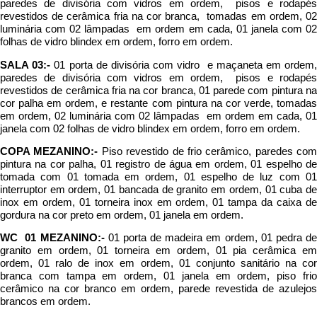
paredes de divisória com vidros em ordem, pisos e rodapés
revestidos de cerâmica fria na cor branca, tomadas em ordem, 02
luminária com 02 lâmpadas em ordem em cada, 01 janela com 02
folhas de vidro blindex em ordem, forro em ordem.
SALA 03:-
01 porta de divisória com vidro e maçaneta em ordem
paredes de divisória com vidros em ordem, pisos e rodapés
revestidos de cerâmica fria na cor branca, 01 parede com pintura na
cor palha em ordem, e restante com pintura na cor verde, tomadas
em ordem, 02 luminária com 02 lâmpadas em ordem em cada, 01
janela com 02 folhas de vidro blindex em ordem, forro em ordem.
COPA MEZANINO:-
Piso revestido de frio cerâmico, paredes com
pintura na cor palha, 01 registro de água em ordem, 01 espelho de
tomada com 01 tomada em ordem, 01 espelho de luz com 01
interruptor em ordem, 01 bancada de granito em ordem, 01 cuba de
inox em ordem, 01 torneira inox em ordem, 01 tampa da caixa de
gordura na cor preto em ordem, 01 janela em ordem.
WC 01 MEZANINO:-
01 porta de madeira em ordem, 01 pedra de
granito em ordem, 01 torneira em ordem, 01 pia cerâmica em
ordem, 01 ralo de inox em ordem, 01 conjunto sanitário na cor
branca com tampa em ordem, 01 janela em ordem, piso frio
cerâmico na cor branco em ordem, parede revestida de azulejos
brancos em ordem.