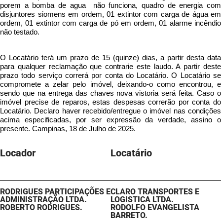
porem a bomba de agua não funciona, quadro de energia com
disjuntores siomens em ordem, 01 extintor com carga de água em
ordem, 01 extintor com carga de pó em ordem, 01 alarme incêndio
não testado.
O Locatário terá um prazo de 15 (quinze) dias, a partir desta data
para qualquer reclamação que contrarie este laudo. A partir deste
prazo todo serviço correrá por conta do Locatário. O Locatário se
compromete a zelar pelo imóvel, deixando-o como encontrou, e
sendo que na entrega das chaves nova vistoria será feita. Caso o
imóvel precise de reparos, estas despesas correrão por conta do
Locatário. Declaro haver recebido/entregue o imóvel nas condições
acima especificadas, por ser expressão da verdade, assino o
presente. Campinas, 18 de Julho de 2025.
Locador
Locatário​
RODRIGUES PARTICIPAÇÕES E
CLARO TRANSPORTES E
ADMINISTRAÇÃO LTDA.
LOGISTICA LTDA.
ROBERTO RODRIGUES.
RODOLFO EVANGELISTA
BARRETO.