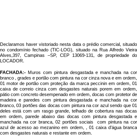
LAUDO DE VISTORIA: RODRIGUES X
CLARO TRANSPORTES
Declaramos haver vistoriado nesta data o prédio comercial, situado
no condomínio fechado (TIC-LOG), situado na Rua Alfredo Vieira
Alves,397, Campinas –SP, CEP 13069-131, de propriedade do
LOCADOR.
FACHADA:-
Muros com pintura desgastada e manchada na cor
branco , grades e portão com pintura na cor cinza nova e em ordem,
01 motor de portão com proteção da marca peccinin em ordem, 01
caixa de correio cinza com desgastes naturais porem em ordem,
pátio com concreto desempenado em ordem, docas com protetor de
madeira e paredes com pintura desgastada e manchada na cor
branco, 03 portões das docas com pintura na cor azul sendo que 01
deles está com um rasgo grande, telhado de cobertura nas docas
em ordem, parede abaixo das docas com pintura desgastada e
manchada na cor branca, 02 portões sociais com pintura na cor
azul de acesso ao mezanino em ordem, , 01 caixa d’água branca
com desgastes naturais e restante em ordem.