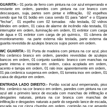
GUARITA:-
01 porta de ferro com pintura na cor azul emperrando e
restante em ordem, paredes com pintura na cor branco com
descasques, suja, partes sem pintar e infiltração, 02 espelhos
sendo que há 01 botão em casa sendo 01 para “abrir” e o 01para
“fechar”, 01 espelho com 02 tomadas não testada, 02 vidros
blindex em ordem, 01 caixa de alarme de incêndio não testada, 01
interruptor em ordem, iluminação em ordem, 01 extintor com carga
de água e 01 extintor com carga de pó químico, 01 câmera de
monitoramento na parte externa não testada, parte externa da
guarita revestida de azulejos brancos sujos porem em ordem.
WC GUARITA:-
01 Porta de madeira com pintura na cor azul, pis
frio cerâmico branco em ordem, paredes revestidas de azulejos
bancos em ordem, 01 conjunto sanitário branco com manchas na
parte interna e restante em ordem, caixa acoplada em ordem,
acento e tampa em ordem, 01 ralo inox aparentemente em ordem,
01 pia cerâmica suspensa em ordem, 01 torneira inox em ordem, 01
caixa de disjuntor em ordem.
ENTRADA LADO DIREITO:-
Portão social azul emperrando, pis
frio cerâmico na cor branco em ordem, paredes com pintura na cor
azul até o primeiro lance de escada com manchas de infiltração e
desgastes naturais, pintura na cor branca com manchas de
infiltração e desgastes naturais a partir do segundo lance de escada,
escada na cor cinza chumbo em ordem, corrimão na cor amarelo