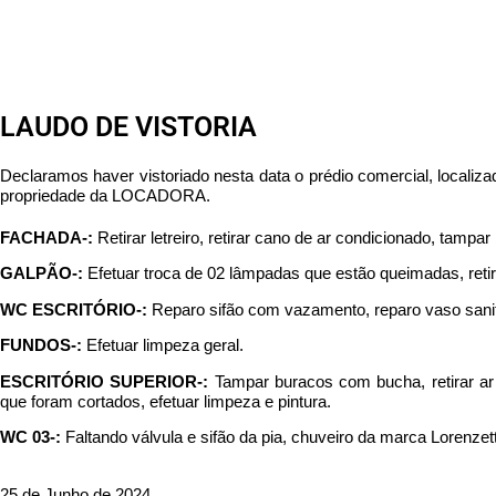
LAUDO DE VISTORIA
Declaramos haver vistoriado nesta data o prédio comercial, locali
propriedade da LOCADORA.
FACHADA-:
Retirar letreiro, retirar cano de ar condicionado, tampar
GALPÃO-:
Efetuar troca de 02 lâmpadas que estão queimadas, retira
WC ESCRITÓRIO-:
Reparo sifão com vazamento, reparo vaso sanit
FUNDOS-:
Efetuar limpeza geral.
ESCRITÓRIO SUPERIOR-:
Tampar buracos com bucha, retirar ar c
que foram cortados, efetuar limpeza e pintura.
WC 03-:
Faltando válvula e sifão da pia, chuveiro da marca Lorenzet
25 de Junho de 2024.