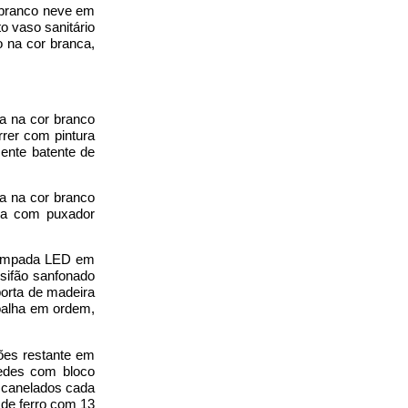
 branco neve em
o vaso sanitário
o na cor branca,
a na cor branco
rer com pintura
ente batente de
a na cor branco
ona com puxador
 lâmpada LED em
sifão sanfonado
orta de madeira
toalha em ordem,
ões restante em
redes com bloco
s canelados cada
 de ferro com 13