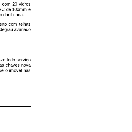
e com 20 vidros
 PVC de 100mm e
 danificada.
erto com telhas
 degrau avariado
azo todo serviço
das chaves nova
gue o imóvel nas