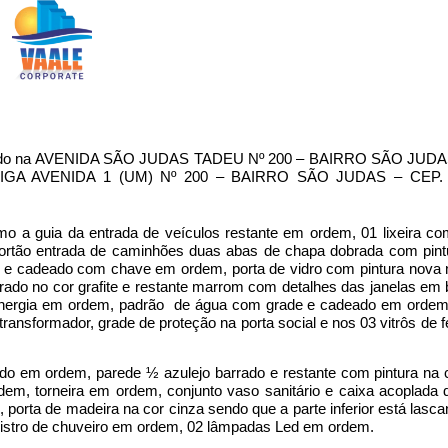
ocalizado na AVENIDA SÃO JUDAS TADEU Nº 200 – BAIRRO SÃO JUDA
ANTIGA AVENIDA 1 (UM) Nº 200 – BAIRRO SÃO JUDAS – CEP. 1
 a guia da entrada de veículos restante em ordem, 01 lixeira com
 portão entrada de caminhões duas abas de chapa dobrada com pint
de e cadeado com chave em ordem, porta de vidro com pintura nova 
rrado no cor grafite e restante marrom com detalhes das janelas e
energia em ordem, padrão de água com grade e cadeado em ordem, 
nsformador, grade de proteção na porta social e nos 03 vitrôs de f
do em ordem, parede ½ azulejo barrado e restante com pintura na 
dem, torneira em ordem, conjunto vaso sanitário e caixa acoplada
 porta de madeira na cor cinza sendo que a parte inferior está lasc
stro de chuveiro em ordem, 02 lâmpadas Led em ordem.