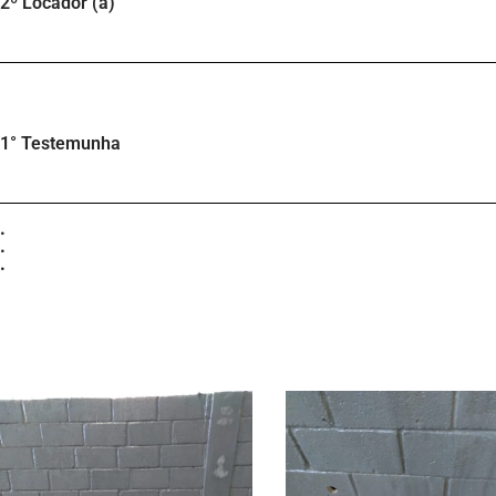
2º Locador (a)
1° Testemunha
.
.
.