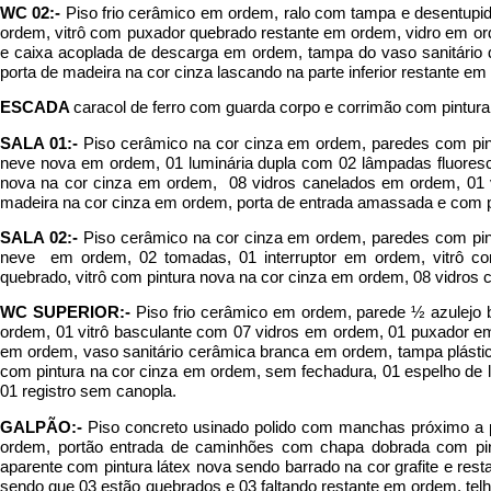
WC 02:-
Piso frio cerâmico em ordem, ralo com tampa e desentupi
ordem, vitrô com puxador quebrado restante em ordem, vidro em ord
e caixa acoplada de descarga em ordem, tampa do vaso sanitário d
porta de madeira na cor cinza lascando na parte inferior restante
ESCADA
caracol de ferro com guarda corpo e corrimão com pintur
SALA 01:-
Piso cerâmico na cor cinza em ordem, paredes com pint
neve nova em ordem, 01 luminária dupla com 02 lâmpadas fluoresce
nova na cor cinza em ordem, 08 vidros canelados em ordem, 01 v
madeira na cor cinza em ordem, porta de entrada amassada e com p
SALA 02:-
Piso cerâmico na cor cinza em ordem, paredes com pint
neve em ordem, 02 tomadas, 01 interruptor em ordem, vitrô co
quebrado, vitrô com pintura nova na cor cinza em ordem, 08 vidros 
WC SUPERIOR:-
Piso frio cerâmico em ordem, parede ½ azulejo
ordem, 01 vitrô basculante com 07 vidros em ordem, 01 puxador em
em ordem, vaso sanitário cerâmica branca em ordem, tampa plásti
com pintura na cor cinza em ordem, sem fechadura, 01 espelho de lu
01 registro sem canopla.
GALPÃO:-
Piso concreto usinado polido com manchas próximo a p
ordem, portão entrada de caminhões com chapa dobrada com pin
aparente com pintura látex nova sendo barrado na cor grafite e res
sendo que 03 estão quebrados e 03 faltando restante em ordem, tel