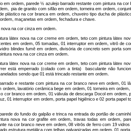
do em ordem, parede ½ azulejo barrado restante com pintura na cor
em, pia de granito com sifão em ordem, torneira em ordem, conjunt
e plástico na cor branca em ordem, chuveiro tipo ducha de plástic
 em ordem, maçanetas em ordem, fechadura e chave.
a nova na cor cinza em ordem.
ura látex nova na cor creme em ordem, teto com pintura látex nov
ntes em ordem, 05 tomadas, 01 interruptor em ordem, vitrô de cor
idro blindex fumê em ordem, divisória de concreto sem porta som
intura nova na cor cinza em ordem.
ura látex nova na cor creme em ordem, teto com pintura látex nov
rrer está emperrado (colado com a tinta) basculante não funci
canelados sendo que 01 está trincado restante em ordem.
 barrado e restante com pintura na cor branco neve em ordem, 01
 ordem, lavatório cerâmica bege em ordem, 01 torneira em ordem, 
co cor branco em ordem, 01 válvula de descarga Docol em ordem, p
z, 01 interruptor em ordem, porta papel higiênico e 02 porta papel 
arede do fundo do galpão e trinca na entrada do portão de caminh
tura nova na cor grafite em ordem, travas todas em ordem, pa
tante na cor branco neve em ordem, 08 vitrôs de ferro com 19 vidro
hado estrutura metálica com telhas galvanizadas em ordem, 01 porta