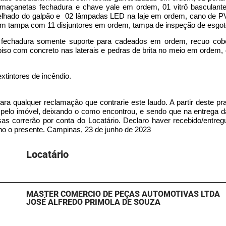
 maçanetas fechadura e chave yale em ordem, 01 vitrô basculant
 telhado do galpão e 02 lâmpadas LED na laje em ordem, cano de
om tampa com 11 disjuntores em ordem, tampa de inspeção de esgoto
 fechadura somente suporte para cadeados em ordem, recuo cob
iso com concreto nas laterais e pedras de brita no meio em ordem,
tintores de incêndio.
para qualquer reclamação que contrarie este laudo. A partir deste pr
r pelo imóvel, deixando o como encontrou, e sendo que na entrega 
esas correrão por conta do Locatário. Declaro haver recebido/entre
no o presente. Campinas, 23 de junho de 2023
Locatário​
MASTER COMERCIO DE PEÇAS AUTOMOTIVAS LTDA
JOSÉ ALFREDO PRIMOLA DE SOUZA