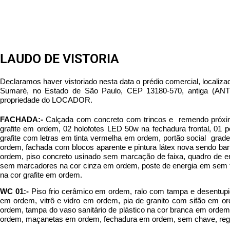
LAUDO DE VISTORIA
Declaramos haver vistoriado nesta data o prédio comercial, l
Sumaré, no Estado de São Paulo, CEP 13180-570, antiga (
propriedade do LOCADOR.
FACHADA:-
Calçada com concreto com trincos e remendo próximo
grafite em ordem, 02 holofotes LED 50w na fechadura frontal, 01
grafite com letras em tinta vermelha em ordem, portão social gra
ordem, fachada com blocos aparente e pintura látex nova sendo ba
ordem, piso concreto usinado sem marcação de faixa, quadro de 
sem marcadores na cor cinza em ordem, poste de energia em sem tra
na cor grafite em ordem.
WC 01:-
Piso frio cerâmico em ordem, ralo com tampa e desentupi
em ordem, vitrô e vidro em ordem, pia de granito com sifão em or
ordem, tampa do vaso sanitário de plástico na cor branca em ordem,
ordem, maçanetas em ordem, fechadura em ordem, sem chave, regi