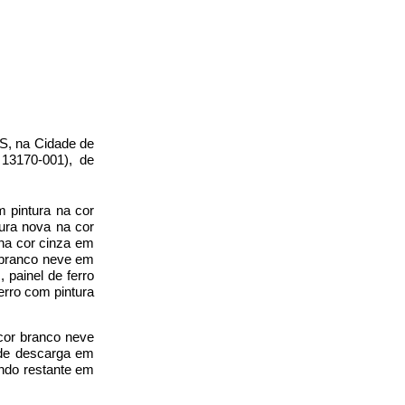
S, na Cidade de
3170-001), de
 pintura na cor
ura nova na cor
na cor cinza em
m branco neve em
painel de ferro
erro com pintura
cor branco neve
 de descarga em
ando restante em