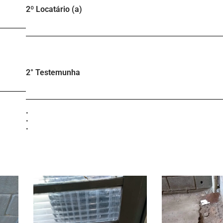
2º Locatário (a)
2° Testemunha
.
.
.