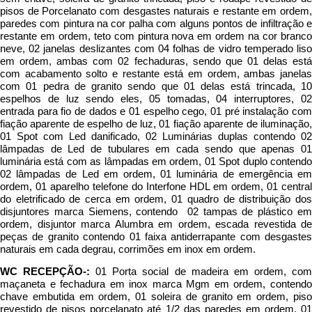
pisos de Porcelanato com desgastes naturais e restante em ordem,
paredes com pintura na cor palha com alguns pontos de infiltração e
restante em ordem, teto com pintura nova em ordem na cor branco
neve, 02 janelas deslizantes com 04 folhas de vidro temperado liso
em ordem, ambas com 02 fechaduras, sendo que 01 delas está
com acabamento solto e restante está em ordem, ambas janelas
com 01 pedra de granito sendo que 01 delas está trincada, 10
espelhos de luz sendo eles, 05 tomadas, 04 interruptores, 02
entrada para fio de dados e 01 espelho cego, 01 pré instalação com
fiação aparente de espelho de luz, 01 fiação aparente de iluminação,
01 Spot com Led danificado, 02 Luminárias duplas contendo 02
lâmpadas de Led de tubulares em cada sendo que apenas 01
luminária está com as lâmpadas em ordem, 01 Spot duplo contendo
02 lâmpadas de Led em ordem, 01 luminária de emergência em
ordem, 01 aparelho telefone do Interfone HDL em ordem, 01 central
do eletrificado de cerca em ordem, 01 quadro de distribuição dos
disjuntores marca Siemens, contendo 02 tampas de plástico em
ordem, disjuntor marca Alumbra em ordem, escada revestida de
peças de granito contendo 01 faixa antiderrapante com desgastes
naturais em cada degrau, corrimões em inox em ordem.
WC RECEPÇÃO-:
01 Porta social de madeira em ordem, co
maçaneta e fechadura em inox marca Mgm em ordem, contendo
chave embutida em ordem, 01 soleira de granito em ordem, piso
revestido de pisos porcelanato até 1/2 das paredes em ordem, 01